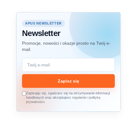
APUS NEWSLETTER
Newsletter
Promocje, nowości i okazje prosto na Twój e-
mail.
Zapisz się
Zapisując się, zgadzasz się na otrzymywanie informacji
handlowych oraz akceptujesz
regulamin
i
politykę
prywatności
.