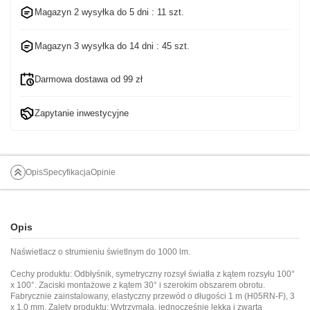
Magazyn 2 wysyłka do
5 dni
: 11 szt.
Magazyn 3 wysyłka do
14 dni
: 45 szt.
Darmowa dostawa od 99 zł
Zapytanie inwestycyjne
Opis
Specyfikacja
Opinie
Opis
Naświetlacz o strumieniu świetlnym do 1000 lm.
Cechy produktu: Odbłyśnik, symetryczny rozsył światła z kątem rozsyłu 100°
x 100°. Zaciski montażowe z kątem 30° i szerokim obszarem obrotu.
Fabrycznie zainstalowany, elastyczny przewód o długości 1 m (H05RN-F), 3
x 1,0 mm. Zalety produktu: Wytrzymała, jednocześnie lekka i zwarta