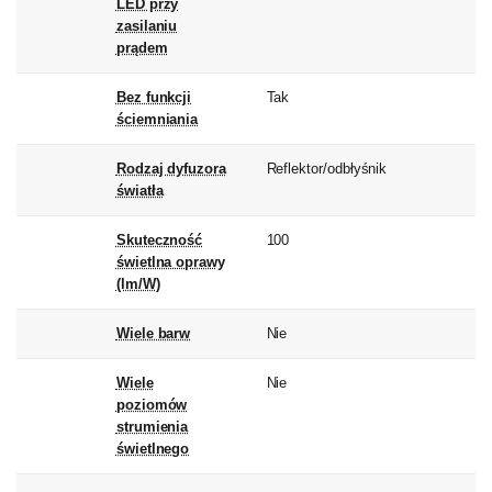
LED przy
zasilaniu
prądem
Bez funkcji
Tak
ściemniania
Rodzaj dyfuzora
Reflektor/odbłyśnik
światła
Skuteczność
100
świetlna oprawy
(lm/W)
Wiele barw
Nie
Wiele
Nie
poziomów
strumienia
świetlnego