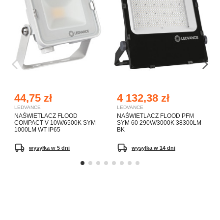
44,75 zł
4 132,38 zł
LEDVANCE
LEDVANCE
NAŚWIETLACZ FLOOD
NAŚWIETLACZ FLOOD PFM
COMPACT V 10W/6500K SYM
SYM 60 290W/3000K 38300LM
1000LM WT IP65
BK
wysyłka w 5 dni
wysyłka w 14 dni