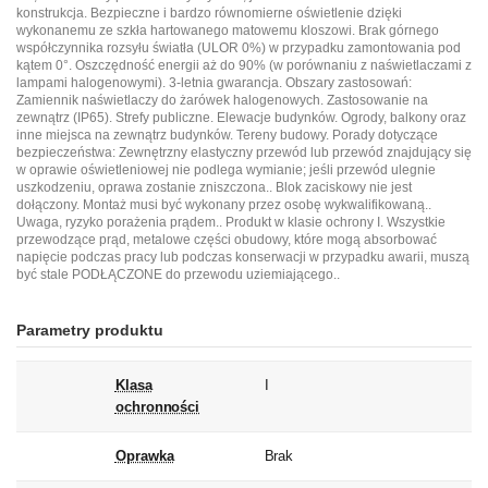
konstrukcja. Bezpieczne i bardzo równomierne oświetlenie dzięki
wykonanemu ze szkła hartowanego matowemu kloszowi. Brak górnego
współczynnika rozsyłu światła (ULOR 0%) w przypadku zamontowania pod
kątem 0°. Oszczędność energii aż do 90% (w porównaniu z naświetlaczami z
lampami halogenowymi). 3-letnia gwarancja. Obszary zastosowań:
Zamiennik naświetlaczy do żarówek halogenowych. Zastosowanie na
zewnątrz (IP65). Strefy publiczne. Elewacje budynków. Ogrody, balkony oraz
inne miejsca na zewnątrz budynków. Tereny budowy. Porady dotyczące
bezpieczeństwa: Zewnętrzny elastyczny przewód lub przewód znajdujący się
w oprawie oświetleniowej nie podlega wymianie; jeśli przewód ulegnie
uszkodzeniu, oprawa zostanie zniszczona.. Blok zaciskowy nie jest
dołączony. Montaż musi być wykonany przez osobę wykwalifikowaną..
Uwaga, ryzyko porażenia prądem.. Produkt w klasie ochrony I. Wszystkie
przewodzące prąd, metalowe części obudowy, które mogą absorbować
napięcie podczas pracy lub podczas konserwacji w przypadku awarii, muszą
być stale PODŁĄCZONE do przewodu uziemiającego..
Parametry produktu
Klasa
I
ochronności
Oprawka
Brak