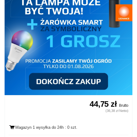
44,75 zł
Brutto
(36,38 zł Netto)
Magazyn 1 wysyłka
do 24h
: 0 szt.