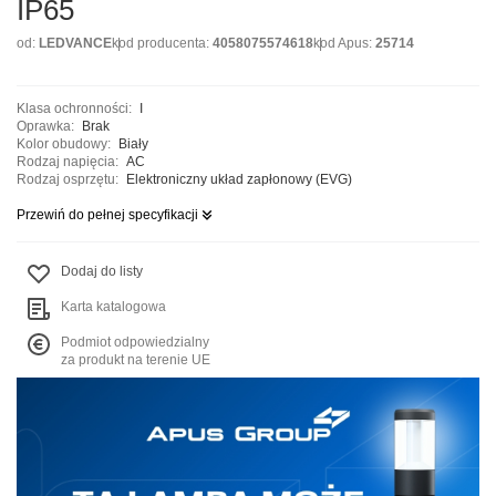
IP65
od:
LEDVANCE
kod producenta:
4058075574618
kod Apus:
25714
Klasa ochronności:
I
Oprawka:
Brak
Kolor obudowy:
Biały
Rodzaj napięcia:
AC
Rodzaj osprzętu:
Elektroniczny układ zapłonowy (EVG)
Przewiń do pełnej specyfikacji
Dodaj do listy
Karta katalogowa
Podmiot odpowiedzialny
za produkt na terenie UE