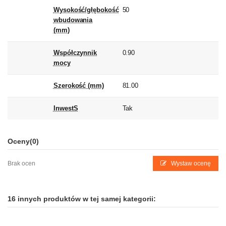
Wysokość/głębokość
50
wbudowania
(mm)
Współczynnik
0.90
mocy
Szerokość (mm)
81.00
InwestS
Tak
Oceny
(0)
Brak ocen
Wystaw ocenę
16 innych produktów w tej samej kategorii: