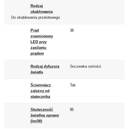
Rodzaj
okablowania
Do okablowania przelotowego
Prąd
38
znamionowy
LED przy
zasilaniu
prądem
Rodzaj dyfuzora
Soczewka ostrości
światła
Ściemniacz
Tak
zależny od
statecznika
Skuteczność
85
świetlna oprawy
(lm/W)