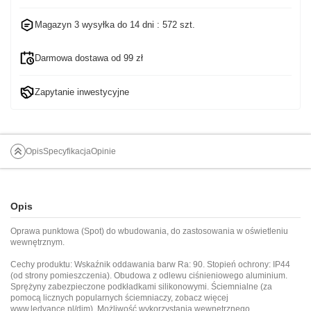
Magazyn 3 wysyłka do
14 dni
: 572 szt.
Darmowa dostawa od 99 zł
Zapytanie inwestycyjne
Opis
Specyfikacja
Opinie
Opis
Oprawa punktowa (Spot) do wbudowania, do zastosowania w oświetleniu
wewnętrznym.
Cechy produktu: Wskaźnik oddawania barw Ra: 90. Stopień ochrony: IP44
(od strony pomieszczenia). Obudowa z odlewu ciśnieniowego aluminium.
Sprężyny zabezpieczone podkładkami silikonowymi. Ściemnialne (za
pomocą licznych popularnych ściemniaczy, zobacz więcej
www.ledvance.pl/dim
). Możliwość wykorzystania wewnętrznego