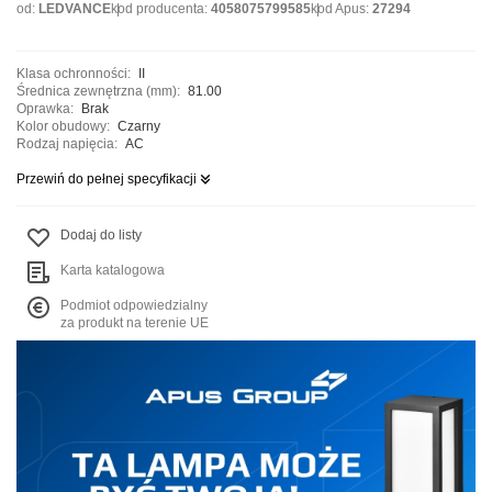
od:
LEDVANCE
kod producenta:
4058075799585
kod Apus:
27294
Klasa ochronności:
II
Średnica zewnętrzna (mm):
81.00
Oprawka:
Brak
Kolor obudowy:
Czarny
Rodzaj napięcia:
AC
Przewiń do pełnej specyfikacji
Dodaj do listy
Karta katalogowa
Podmiot odpowiedzialny
za produkt na terenie UE