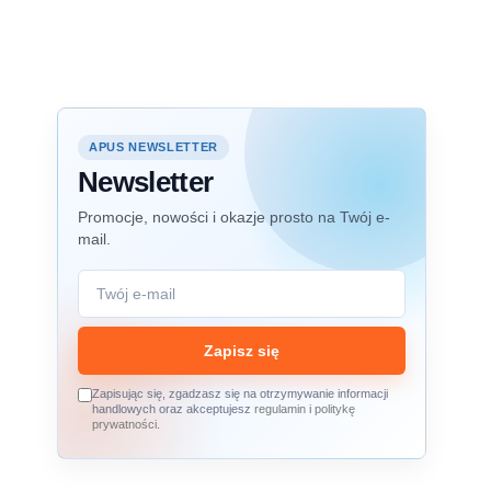
APUS NEWSLETTER
Newsletter
Promocje, nowości i okazje prosto na Twój e-
mail.
Zapisz się
Zapisując się, zgadzasz się na otrzymywanie informacji
handlowych oraz akceptujesz
regulamin
i
politykę
prywatności
.