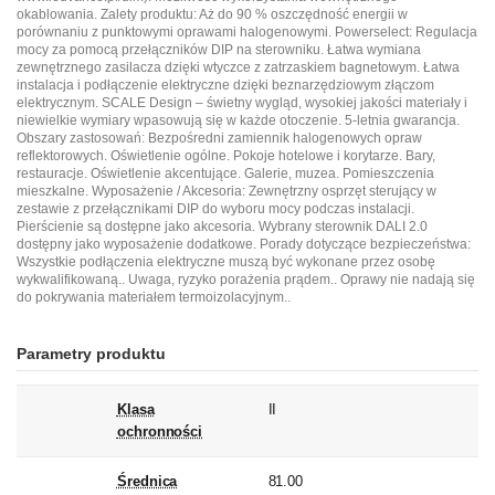
okablowania. Zalety produktu: Aż do 90 % oszczędność energii w
porównaniu z punktowymi oprawami halogenowymi. Powerselect: Regulacja
mocy za pomocą przełączników DIP na sterowniku. Łatwa wymiana
zewnętrznego zasilacza dzięki wtyczce z zatrzaskiem bagnetowym. Łatwa
instalacja i podłączenie elektryczne dzięki beznarzędziowym złączom
elektrycznym. SCALE Design – świetny wygląd, wysokiej jakości materiały i
niewielkie wymiary wpasowują się w każde otoczenie. 5-letnia gwarancja.
Obszary zastosowań: Bezpośredni zamiennik halogenowych opraw
reflektorowych. Oświetlenie ogólne. Pokoje hotelowe i korytarze. Bary,
restauracje. Oświetlenie akcentujące. Galerie, muzea. Pomieszczenia
mieszkalne. Wyposażenie / Akcesoria: Zewnętrzny osprzęt sterujący w
zestawie z przełącznikami DIP do wyboru mocy podczas instalacji.
Pierścienie są dostępne jako akcesoria. Wybrany sterownik DALI 2.0
dostępny jako wyposażenie dodatkowe. Porady dotyczące bezpieczeństwa:
Wszystkie podłączenia elektryczne muszą być wykonane przez osobę
wykwalifikowaną.. Uwaga, ryzyko porażenia prądem.. Oprawy nie nadają się
do pokrywania materiałem termoizolacyjnym..
Parametry produktu
Klasa
II
ochronności
Średnica
81.00