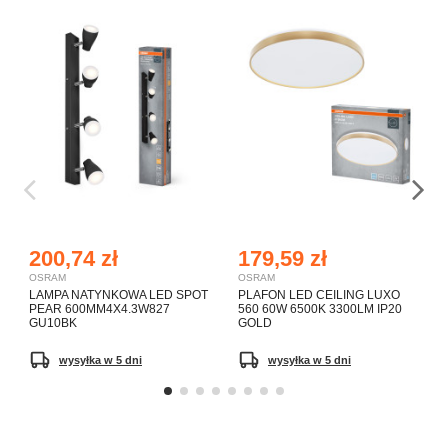
200,74 zł
179,59 zł
OSRAM
OSRAM
LAMPA NATYNKOWA LED SPOT
PLAFON LED CEILING LUXO
PEAR 600MM4X4.3W827
560 60W 6500K 3300LM IP20
GU10BK
GOLD
wysyłka w 5 dni
wysyłka w 5 dni