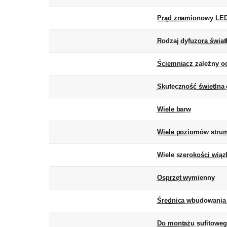
Prąd znamionowy LED 
Rodzaj dyfuzora świat
Ściemniacz zależny od
Skuteczność świetlna
Wiele barw
Wiele poziomów strum
Wiele szerokości wiązk
Osprzęt wymienny
Średnica wbudowania
Do montażu sufitowe