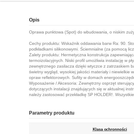
Opis
Oprawa punktowa (Spot) do wbudowania, o niskim zużyci
Cechy produktu: Wskaźnik oddawania barw Ra: 90. Sto
podkładkami silikonowymi. Ściemnialne (za pomocą lic
Zalety produktu: Hermetyczna konstrukcja zapewniająca 
termoizolacyjnych. Niski profil umożliwia instalację w
zewnętrznego zasilacza dzięki wtyczce z zatrzaskiem 
świetny wygląd, wysokiej jakości materiały i niewielk
opraw reflektorowych. Sufity w domach energooszczędny
Wyposażenie / Akcesoria: Zewnętrzny osprzęt sterując
dotyczących instalacji znajdujących się w aktualnej in
należy zastosować przekładkę SP HOLDER!. Wszystkie 
Parametry produktu
Klasa ochronności