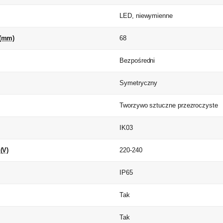
LED, niewymienne
 (mm)
68
Bezpośredni
Symetryczny
Tworzywo sztuczne przezroczyste
IK03
(V)
220-240
IP65
Tak
Tak