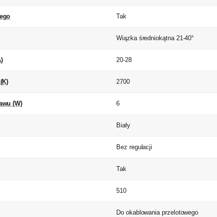
ego
Tak
Wiązka średniokątna 21-40°
)
20-28
(K)
2700
awu (W)
6
Biały
Bez regulacji
Tak
)
510
Do okablowania przelotowego