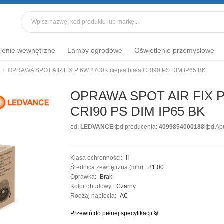
lenie wewnętrzne
Lampy ogrodowe
Oświetlenie przemysłowe
OPRAWA SPOT AIR FIX P 6W 2700K ciepła biała CRI90 PS DIM IP65 BK
OPRAWA SPOT AIR FIX P 6
CRI90 PS DIM IP65 BK
od:
LEDVANCE
kod producenta:
4099854000188
kod Ap
Klasa ochronności:
II
Średnica zewnętrzna (mm):
81.00
Oprawka:
Brak
Kolor obudowy:
Czarny
Rodzaj napięcia:
AC
Przewiń do pełnej specyfikacji