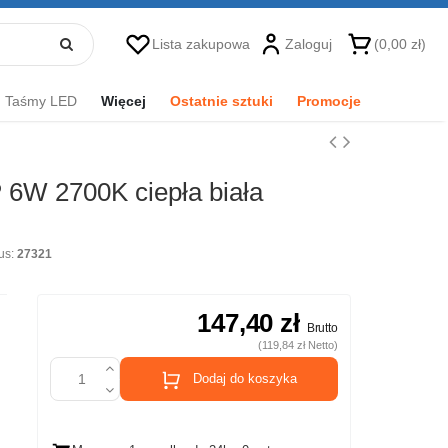
Lista zakupowa
Zaloguj
(0,00 zł)
Taśmy LED
Więcej
Ostatnie sztuki
Promocje
W 2700K ciepła biała
us:
27321
147,40 zł
Brutto
(119,84 zł Netto)
Dodaj do koszyka