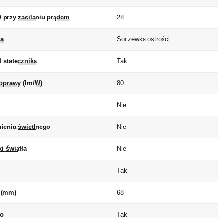
przy zasilaniu prądem
28
ła
Soczewka ostrości
 statecznika
Tak
 oprawy (lm/W)
80
Nie
ienia świetlnego
Nie
i światła
Nie
Tak
 (mm)
68
go
Tak