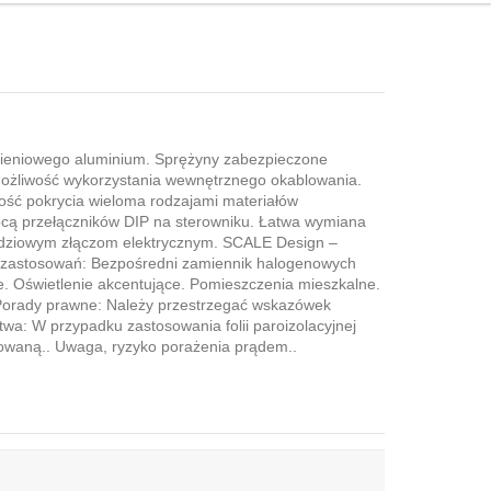
nieniowego aluminium. Sprężyny zabezpieczone
Możliwość wykorzystania wewnętrznego okablowania.
wość pokrycia wieloma rodzajami materiałów
omocą przełączników DIP na sterowniku. Łatwa wymiana
rzędziowym złączom elektrycznym. SCALE Design –
ary zastosowań: Bezpośredni zamiennik halogenowych
e. Oświetlenie akcentujące. Pomieszczenia mieszkalne.
. Porady prawne: Należy przestrzegać wskazówek
twa: W przypadku zastosowania folii paroizolacyjnej
owaną.. Uwaga, ryzyko porażenia prądem..