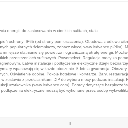
u energii, do zastosowania w cienkich sufitach, stała.
pień ochrony: IP65 (od strony pomieszczenia). Obudowa z odlewu ciś
znych popularnych ściemniaczy, zobacz więcej
www.ledvance.pl/dim
). 
mniejsze ulatnianie się powietrza i ograniczoną utratę energii. Możli
 płytkich przestrzeniach sufitowych. Powerselect: Regulacja mocy za p
bagnetowym. Łatwa instalacja i podłączenie elektryczne dzięki bezna
ie wymiary wpasowują się w każde otoczenie. 5-letnia gwarancja. Obsz
ch. Oświetlenie ogólne. Pokoje hotelowe i korytarze. Bary, restauracj
y w zestawie z przełącznikami DIP do wyboru mocy podczas instalacji
strukcji użytkownika (www.ledvance.com). Porady dotyczące bezpieczeńs
podłączenia elektryczne muszą być wykonane przez osobę wykwalifik
II