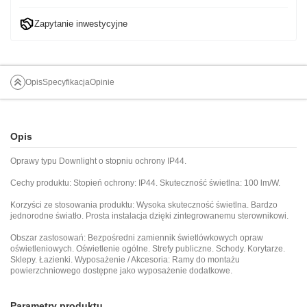
Zapytanie inwestycyjne
Opis
Specyfikacja
Opinie
Opis
Oprawy typu Downlight o stopniu ochrony IP44.
Cechy produktu: Stopień ochrony: IP44. Skuteczność świetlna: 100 lm/W.
Korzyści ze stosowania produktu: Wysoka skuteczność świetlna. Bardzo
jednorodne światło. Prosta instalacja dzięki zintegrowanemu sterownikowi.
Obszar zastosowań: Bezpośredni zamiennik świetlówkowych opraw
oświetleniowych. Oświetlenie ogólne. Strefy publiczne. Schody. Korytarze.
Sklepy. Łazienki. Wyposażenie / Akcesoria: Ramy do montażu
powierzchniowego dostępne jako wyposażenie dodatkowe.
Parametry produktu