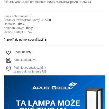
od:
LEDVANCE
kod producenta:
4058075703193
kod Apus:
26344
Klasa ochronności:
II
Średnica zewnętrzna (mm):
215.00
Oprawka:
Brak
Kolor obudowy:
Biały
Rodzaj napięcia:
AC
Przewiń do pełnej specyfikacji
Dodaj do listy
Karta katalogowa
Podmiot odpowiedzialny
za produkt na terenie UE