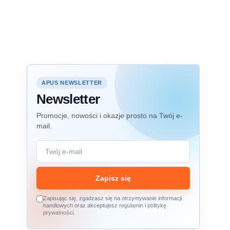
APUS NEWSLETTER
Newsletter
Promocje, nowości i okazje prosto na Twój e-
mail.
Zapisz się
Zapisując się, zgadzasz się na otrzymywanie informacji
handlowych oraz akceptujesz
regulamin
i
politykę
prywatności
.