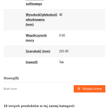
sufitowego
Wysokość/głębokość
40
wbudowania
(mm)
Współczynnik
0.50
mocy
Szerokość (mm)
215.00
InwestS
Tak
Oceny
(0)
Brak ocen
Wystaw ocenę
16 innych produktów w tej samej kategorii: