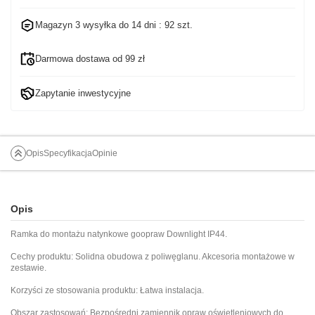
Magazyn 3 wysyłka do
14 dni
: 92 szt.
Darmowa dostawa od 99 zł
Zapytanie inwestycyjne
Opis
Specyfikacja
Opinie
Opis
Ramka do montażu natynkowe goopraw Downlight IP44.
Cechy produktu: Solidna obudowa z poliwęglanu. Akcesoria montażowe w
zestawie.
Korzyści ze stosowania produktu: Łatwa instalacja.
Obszar zastosowań: Bezpośredni zamiennik opraw oświetleniowych do