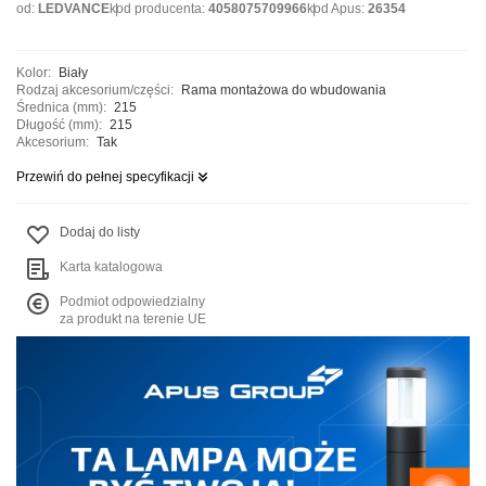
od:
LEDVANCE
kod producenta:
4058075709966
kod Apus:
26354
Kolor:
Biały
Rodzaj akcesorium/części:
Rama montażowa do wbudowania
Średnica (mm):
215
Długość (mm):
215
Akcesorium:
Tak
Przewiń do pełnej specyfikacji
Dodaj do listy
Karta katalogowa
Podmiot odpowiedzialny
za produkt na terenie UE