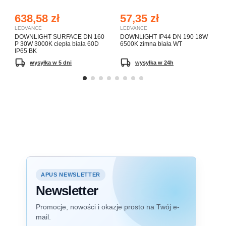
638,58 zł
57,35 zł
LEDVANCE
LEDVANCE
DOWNLIGHT SURFACE DN 160
DOWNLIGHT IP44 DN 190 18W
P 30W 3000K ciepła biała 60D
6500K zimna biała WT
IP65 BK
wysyłka w 5 dni
wysyłka w 24h
APUS NEWSLETTER
Newsletter
Promocje, nowości i okazje prosto na Twój e-
mail.