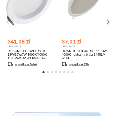
341,08 zł
37,01 zł
LEDVANCE
LEDVANCE
DL COMFORT DALI DN100
DOWNLIGHT IP44 DN 165 13W
13W/10W/7W 3000K/4000K
4000K neutralna biała 1495LM
110LM/W OP WT IP44 RA90
WHITE
wysyłka w 5 dni
wysyłka w 24h