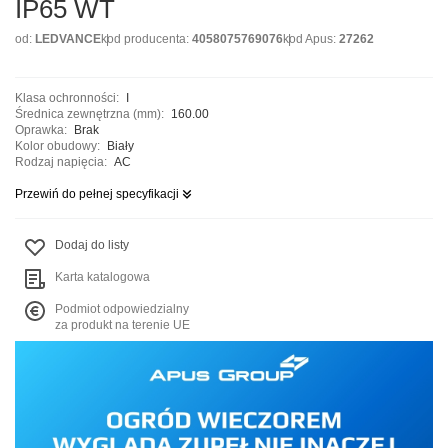
IP65 WT
od:
LEDVANCE
kod producenta:
4058075769076
kod Apus:
27262
Klasa ochronności:
I
Średnica zewnętrzna (mm):
160.00
Oprawka:
Brak
Kolor obudowy:
Biały
Rodzaj napięcia:
AC
Przewiń do pełnej specyfikacji
Dodaj do listy
Karta katalogowa
Podmiot odpowiedzialny
za produkt na terenie UE