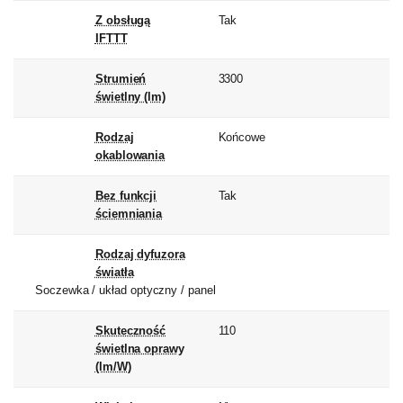
Z obsługą
Tak
IFTTT
Strumień
3300
świetlny (lm)
Rodzaj
Końcowe
okablowania
Bez funkcji
Tak
ściemniania
Rodzaj dyfuzora
światła
Soczewka / układ optyczny / panel
Skuteczność
110
świetlna oprawy
(lm/W)