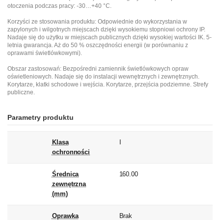
otoczenia podczas pracy: -30…+40 °C.
Korzyści ze stosowania produktu: Odpowiednie do wykorzystania w
zapylonych i wilgotnych miejscach dzięki wysokiemu stopniowi ochrony IP.
Nadaje się do użytku w miejscach publicznych dzięki wysokiej wartości IK. 5-
letnia gwarancja. Aż do 50 % oszczędności energii (w porównaniu z
oprawami świetlówkowymi).
Obszar zastosowań: Bezpośredni zamiennik świetlówkowych opraw
oświetleniowych. Nadaje się do instalacji wewnętrznych i zewnętrznych.
Korytarze, klatki schodowe i wejścia. Korytarze, przejścia podziemne. Strefy
publiczne.
Parametry produktu
Klasa
I
ochronności
Średnica
160.00
zewnętrzna
(mm)
Oprawka
Brak