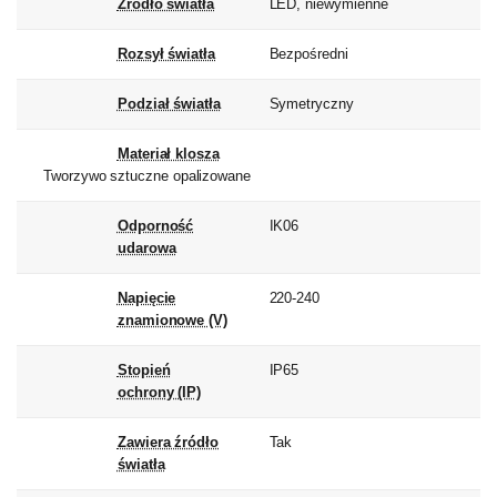
Źródło światła
LED, niewymienne
Rozsył światła
Bezpośredni
Podział światła
Symetryczny
Materiał klosza
Tworzywo sztuczne opalizowane
Odporność
IK06
udarowa
Napięcie
220-240
znamionowe (V)
Stopień
IP65
ochrony (IP)
Zawiera źródło
Tak
światła