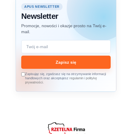
APUS NEWSLETTER
Newsletter
Promocje, nowości i okazje prosto na Twój e-
mail.
Zapisz się
Zapisując się, zgadzasz się na otrzymywanie informacji
handlowych oraz akceptujesz
regulamin
i
politykę
prywatności
.