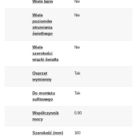
Wiele barw
Nie
Wiele
Nie
poziomów
strumienia
świetlnego
Wiele
Nie
szerokości
wiązki światła
Osprzęt
Tak
wymienny
Do montażu
Tak
sufitowego
Współczynnik
0.90
mocy
Szerokość (mm)
160