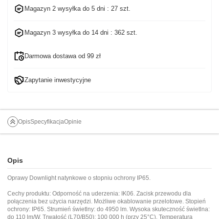
Magazyn 2 wysyłka do
5 dni
: 27 szt.
Magazyn 3 wysyłka do
14 dni
: 362 szt.
Darmowa dostawa od 99 zł
Zapytanie inwestycyjne
Opis
Specyfikacja
Opinie
Opis
Oprawy Downlight natynkowe o stopniu ochrony IP65.
Cechy produktu: Odporność na uderzenia: IK06. Zacisk przewodu dla
połączenia bez użycia narzędzi. Możliwe okablowanie przelotowe. Stopień
ochrony: IP65. Strumień świetlny: do 4950 lm. Wysoka skuteczność świetlna:
do 110 lm/W. Trwałość (L70/B50): 100 000 h (przy 25°C). Temperatura