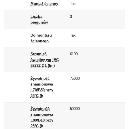
Montaż ścienny
Tak
Liczba
3
biegunów
Do montażu
Tak
ściennego
Strumień
6100
świetlny wg IEC
62722-2-1 (lm)
Żywotność
75000
znamionowa
L70/B50 przy
25°C (h
Żywotność
50000
znamionowa
L80/B10 przy
25°C (h