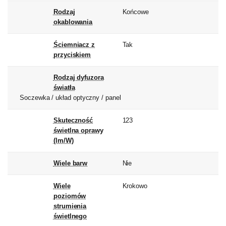
Rodzaj
Końcowe
okablowania
Ściemniacz z
Tak
przyciskiem
Rodzaj dyfuzora
światła
Soczewka / układ optyczny / panel
Skuteczność
123
świetlna oprawy
(lm/W)
Wiele barw
Nie
Wiele
Krokowo
poziomów
strumienia
świetlnego