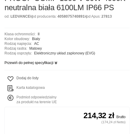
neutralna biała 6100LM IP66 PS
od:
LEDVANCE
kod producenta:
4058075740891
kod Apus:
27813
Klasa ochronności:
II
Kolor obudowy:
Biały
Rodzaj napięcia:
AC
Rodzaj rastra:
Matowy
Rodzaj osprzętu:
Elektroniczny układ zapłonowy (EVG)
Przewiń do pełnej specyfikacji
Dodaj do listy
Karta katalogowa
Podmiot odpowiedzialny
za produkt na terenie UE
214,32 zł
Brutto
(174,24 zł Netto)