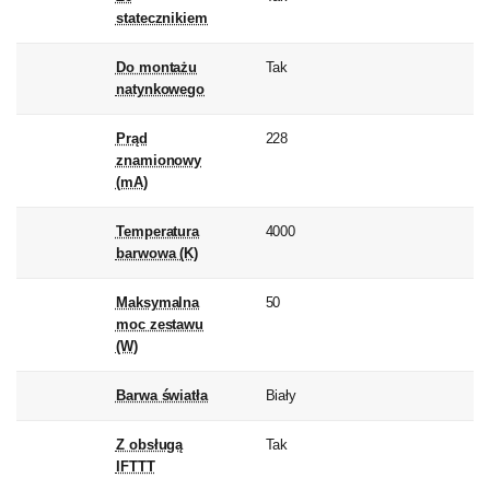
statecznikiem
Do montażu
Tak
natynkowego
Prąd
228
znamionowy
(mA)
Temperatura
4000
barwowa (K)
Maksymalna
50
moc zestawu
(W)
Barwa światła
Biały
Z obsługą
Tak
IFTTT