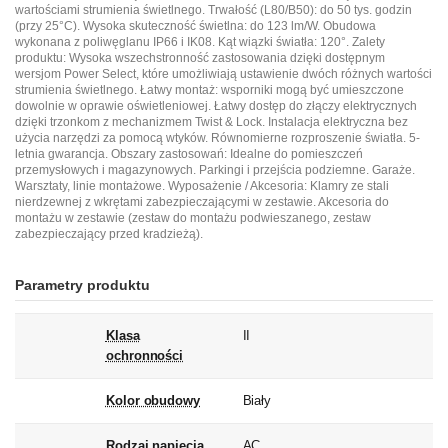
wartościami strumienia świetlnego. Trwałość (L80/B50): do 50 tys. godzin
(przy 25°C). Wysoka skuteczność świetlna: do 123 lm/W. Obudowa
wykonana z poliwęglanu IP66 i IK08. Kąt wiązki światła: 120°. Zalety
produktu: Wysoka wszechstronność zastosowania dzięki dostępnym
wersjom Power Select, które umożliwiają ustawienie dwóch różnych wartości
strumienia świetlnego. Łatwy montaż: wsporniki mogą być umieszczone
dowolnie w oprawie oświetleniowej. Łatwy dostęp do złączy elektrycznych
dzięki trzonkom z mechanizmem Twist & Lock. Instalacja elektryczna bez
użycia narzędzi za pomocą wtyków. Równomierne rozproszenie światła. 5-
letnia gwarancja. Obszary zastosowań: Idealne do pomieszczeń
przemysłowych i magazynowych. Parkingi i przejścia podziemne. Garaże.
Warsztaty, linie montażowe. Wyposażenie / Akcesoria: Klamry ze stali
nierdzewnej z wkrętami zabezpieczającymi w zestawie. Akcesoria do
montażu w zestawie (zestaw do montażu podwieszanego, zestaw
zabezpieczający przed kradzieżą).
Parametry produktu
Klasa
II
ochronności
Kolor obudowy
Biały
Rodzaj napięcia
AC