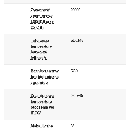
Żywotność
25000
znamionowa
L90/B10 przy
25°C (h
Tolerancja
SDCM5
temperatury
barwowej
(elipsa M
Bezpieczeństwo
RG0
fotobiologiczne
zgodnie z
Znamionowa
-20-+45
temperatura
otoczenia wg
IEC62
Maks. liczba
33