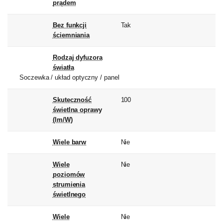
prądem
Bez funkcji
Tak
ściemniania
Rodzaj dyfuzora
światła
Soczewka / układ optyczny / panel
Skuteczność
100
świetlna oprawy
(lm/W)
Wiele barw
Nie
Wiele
Nie
poziomów
strumienia
świetlnego
Wiele
Nie