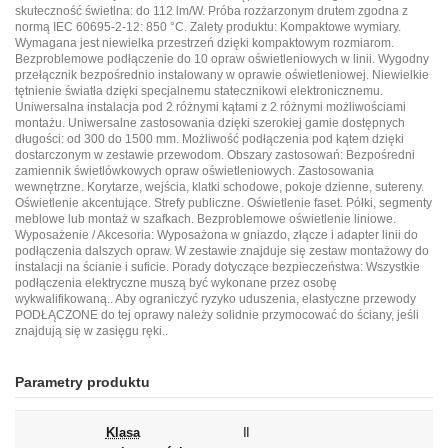
skuteczność świetlna: do 112 lm/W. Próba rozżarzonym drutem zgodna z
normą IEC 60695-2-12: 850 °C. Zalety produktu: Kompaktowe wymiary.
Wymagana jest niewielka przestrzeń dzięki kompaktowym rozmiarom.
Bezproblemowe podłączenie do 10 opraw oświetleniowych w linii. Wygodny
przełącznik bezpośrednio instalowany w oprawie oświetleniowej. Niewielkie
tętnienie światła dzięki specjalnemu statecznikowi elektronicznemu.
Uniwersalna instalacja pod 2 różnymi kątami z 2 różnymi możliwościami
montażu. Uniwersalne zastosowania dzięki szerokiej gamie dostępnych
długości: od 300 do 1500 mm. Możliwość podłączenia pod kątem dzięki
dostarczonym w zestawie przewodom. Obszary zastosowań: Bezpośredni
zamiennik świetlówkowych opraw oświetleniowych. Zastosowania
wewnętrzne. Korytarze, wejścia, klatki schodowe, pokoje dzienne, sutereny.
Oświetlenie akcentujące. Strefy publiczne. Oświetlenie faset. Półki, segmenty
meblowe lub montaż w szafkach. Bezproblemowe oświetlenie liniowe.
Wyposażenie / Akcesoria: Wyposażona w gniazdo, złącze i adapter linii do
podłączenia dalszych opraw. W zestawie znajduje się zestaw montażowy do
instalacji na ścianie i suficie. Porady dotyczące bezpieczeństwa: Wszystkie
podłączenia elektryczne muszą być wykonane przez osobę
wykwalifikowaną.. Aby ograniczyć ryzyko uduszenia, elastyczne przewody
PODŁĄCZONE do tej oprawy należy solidnie przymocować do ściany, jeśli
znajdują się w zasięgu ręki..
Parametry produktu
Klasa
II