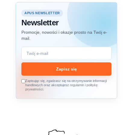
APUS NEWSLETTER
Newsletter
Promocje, nowości i okazje prosto na Twój e-
mail.
Zapisz się
Zapisując się, zgadzasz się na otrzymywanie informacji
handlowych oraz akceptujesz
regulamin
i
politykę
prywatności
.