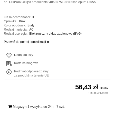
od:
LEDVANCE
kod producenta:
4058075106116
kod Apus:
13655
Klasa ochronności:
II
Oprawka:
Brak
Kolor obudowy:
Biały
Rodzaj napięcia:
AC
Rodzaj osprzętu:
Elektroniczny układ zapłonowy (EVG)
Przewiń do pełnej specyfikacji
Dodaj do listy
Karta katalogowa
Podmiot odpowiedzialny
za produkt na terenie UE
56,43 zł
Brutto
(45,88 zł Netto)
Magazyn 1 wysyłka
do 24h
: 7 szt.