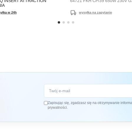
Q INSERT ATTRACTION
64721 FKH CP/39 650W 230V G
IA
yłka w 24h
wysyłka na zapytanie
Zapisując się, zgadzasz się na otrzymywanie inform
prywatności
.