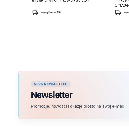
64756 CP/93 1200W 230V G22
T9 G10
SYLVAN
wysyłka w 24h
wys
APUS NEWSLETTER
Newsletter
Promocje, nowości i okazje prosto na Twój e-mail.