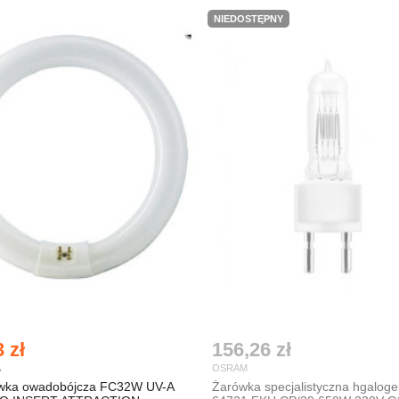
NIEDOSTĘPNY
 zł
156,26 zł
A
OSRAM
ówka owadobójcza FC32W UV-A
Żarówka specjalistyczna hgalog