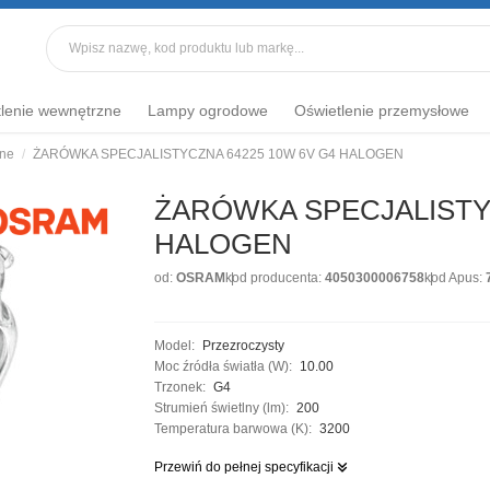
lenie wewnętrzne
Lampy ogrodowe
Oświetlenie przemysłowe
zne
ŻARÓWKA SPECJALISTYCZNA 64225 10W 6V G4 HALOGEN
ŻARÓWKA SPECJALISTYC
HALOGEN
od:
OSRAM
kod producenta:
4050300006758
kod Apus:
Model:
Przezroczysty
Moc źródła światła (W):
10.00
Trzonek:
G4
Strumień świetlny (lm):
200
Temperatura barwowa (K):
3200
Przewiń do pełnej specyfikacji