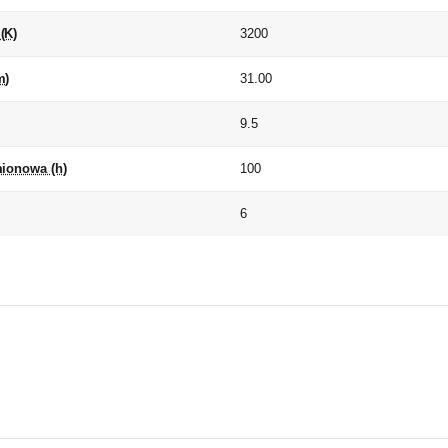
(K)
3200
m)
31.00
9.5
mionowa (h)
100
6