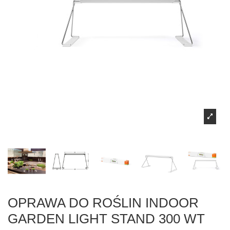
Żarówki LED S14s/S14d
Girlandy
Oprawy awaryjne i ewakuacyjne
Taśmy LED RGB - RGBW
Lampy wyładowcze
Lampy solarne
Oprawy przemysłowe High Bay
Akcesoria do taśm LED
Żarówki dekoracyjne LED
Oprawy liniowe
Akcesoria
OPRAWA DO ROŚLIN INDOOR
GARDEN LIGHT STAND 300 WT