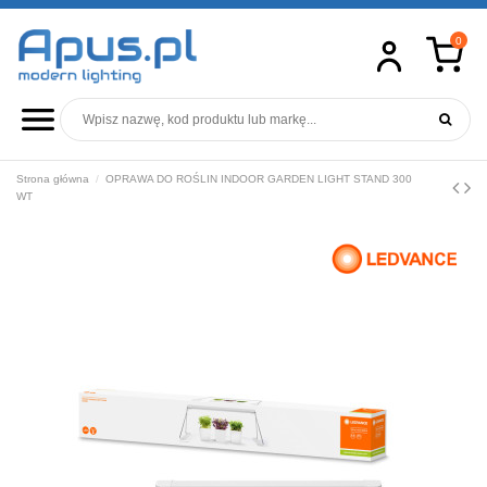
0
Zobacz wszystkie
Zobacz wszystkie
Zobacz wszystkie
Zobacz wszystkie
Zobacz wszystkie
Konfigurator
Zobacz wszystkie
Zobacz wszystkie
Zobacz wszystkie
Zobacz wszystkie
Zobacz wszystkie
Zobacz wszystkie
Zobacz wszystkie
Świetlówki LED T8
Żarówki LED E27
Żarówki halogenowe
Lampy wiszące
Lampy najazdowe i dogruntowe
Zobacz wszystkie
Latartki akumulatorowe
Taśmy LED jednokolorowe
Profile do taśm LED
Alkaliczne
Oprawy Smart+
Falowniki
Xenony
Strona główna
OPRAWA DO ROŚLIN INDOOR GARDEN LIGHT STAND 300
Świetlówki LED T5
Żarówki LED E14
Świetlówki kompaktowe
Lampy stołowe i biurkowe
Kinkiety zewnętrzne
Panele LED
Latartki campimgowe
Latarki
Klosze do profili LED
Cynkowo - węglowe
Żarówki Smart+
Magazyny energii
Żarówki LED
WT
Świetlówki kompaktowe LED
Żarówki LED GU10
Lampy wyładowcze
Lampy natynkowe
Lampy stojące
Naświetlacze LED
Latartki czołowe
Baterie
Uchwyty do profili LED
Do aparatów słuchowych
SUN HOME
Panele PV
Żarówki halogenowe
Świetlówki kołowe LED
Żarówki LED G9
Świetlówki liniowe<
Plafony
Lampy zewnętrzne wiszące
Oprawy hermetyczne LED
Latartki warsztatowe
Inteligentny dom
Zaślepki do profili LED
Litowe
Akcesoria
Zestawy
Żarówki LED G4
Specialistyczne<
Kinkiety
Kule ogrodowe
Oprawy downlight
Latartki pozostałe
Fotowoltaika
Akcesoria do profili LED
Pozostałe
Akcesoria PV
Żarówki LED GX53
Promienniki UV
Lampy podłogowe
Naświetlacze zewnętrzne
Oprawy spotlight
Reflektory
Żarówki samochodowe
Żarówki LED R7s
Systemy szynowe
Lampy najazdowe i dogruntowe
Lampy uliczne i parkowe
Zasilacze