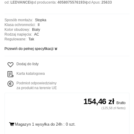
od:
LEDVANCE
kod producenta:
4058075576193
kod Apus:
25633
Sposób montażu:
Stopka
Klasa ochronności:
II
Kolor obudowy:
Biały
Rodzaj napięcia:
AC
Regulowane:
Tak
Przewiń do pełnej specyfikacji
Dodaj do listy
Karta katalogowa
Podmiot odpowiedzialny
za produkt na terenie UE
154,46 zł
Brutto
(125,58 zł Netto)
Magazyn 1 wysyłka
do 24h
: 0 szt.