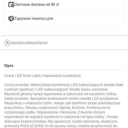
Darmowa dostawa od 99 zł
Zapytanie inwestycyjne
Opis
Specyfikacja
Opinie
Opis
Linear LED Grow Light z regulowaną wysokością.
Cechy produktu: Wykorzystuje kombinację LED wytwarzających światło białe
o pełnym spektrum i LED wytwarzających światło barwy czerwonej.
Wysokość głowicy lampy regulowana w zależności od wysokości rośliny.
Zalety produktu: Specjalnie dostosowane widmo światła LED przyśpiesza
fotosyntezę u większości roślin. Imituje cykl dzień/noc dzięki automatycznej
pracy timera. Obszary zastosowań: Ogrody. Kuchnie. Pomieszczenia
codziennego użytku. Wyposażenie / Akcesoria: Z dwoma różnymi
wspornikami do regulacji wysokości w zależności od typu rośliny . Porady
dotyczące bezpieczeństwa: Aby ograniczyć ryzyko uduszenia, elastyczne
przewody PODŁĄCZONE do tej oprawy należy solidnie przymocować do