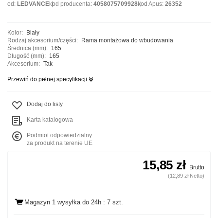
od:
LEDVANCE
kod producenta:
4058075709928
kod Apus:
26352
Kolor:
Biały
Rodzaj akcesorium/części:
Rama montażowa do wbudowania
Średnica (mm):
165
Długość (mm):
165
Akcesorium:
Tak
Przewiń do pełnej specyfikacji
Dodaj do listy
Karta katalogowa
Podmiot odpowiedzialny
za produkt na terenie UE
15,85 zł
Brutto
(12,89 zł Netto)
Magazyn 1 wysyłka
do 24h
: 7 szt.