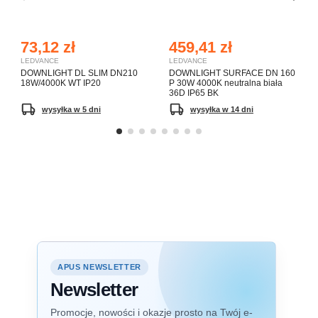
73,12 zł
459,41 zł
LEDVANCE
LEDVANCE
DOWNLIGHT DL SLIM DN210
DOWNLIGHT SURFACE DN 160
18W/4000K WT IP20
P 30W 4000K neutralna biała
36D IP65 BK
wysyłka w 5 dni
wysyłka w 14 dni
APUS NEWSLETTER
Newsletter
Promocje, nowości i okazje prosto na Twój e-