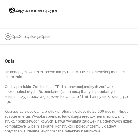
Zapytanie inwestycyjne
Opis
Specyfikacja
Opinie
Opis
Niskonapięciowe reflektorowe lampy LED MR16 z możliwością regulacji
strumienia.
Cechy produktu: Zamienniki LED dla konwencjonalnych żarówek
niskonapięciowych. Ściemnialne (za pomocą licznych popularnych
ściemniaczy, zobacz więcej
www.ledvance.pl/dim
). Lampy niezawierające
rtęci.
Korzyści ze stosowania produktu: Długa trwałość do 25 000 godzin. Niskie
zużycie energii. Wysoka spójność barw dzięki precyzyjnemu sortowaniu
struktur półprzewodnikowych. Łatwa wymiana żarówek halogenowych dzięki
kompaktowej w pełni szklanej konstrukcji i pojedynczemu układowi
optycznemu. Idealne, ekonomiczne reflektory kierunkowe.