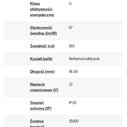
Klasa
G
efektywności
energetycznej
Skuteczność
67
świetlna (lm/W)
Światłość (cd)
560
Kształt bańki
Reflektor/odbłyśnik
Długość (mm)
46.00
Napięcie
12
znamionowe (V)
Stopień
IP20
ochrony (IP)
Średnia
25000
trwałość