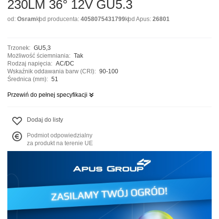
230LM 36° 12V GU5.3
od:
Osram
kod producenta:
4058075431799
kod Apus:
26801
Trzonek:
GU5,3
Możliwość ściemniania:
Tak
Rodzaj napięcia:
AC/DC
Wskaźnik oddawania barw (CRI):
90-100
Średnica (mm):
51
Przewiń do pełnej specyfikacji
Dodaj do listy
Podmiot odpowiedzialny
za produkt na terenie UE