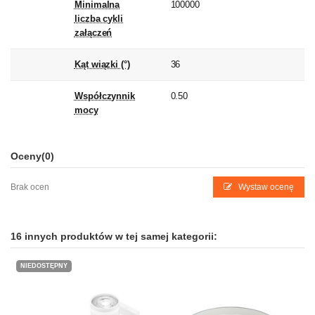
Minimalna
100000
liczba cykli
załączeń
Kąt wiązki (°)
36
Współczynnik
0.50
mocy
Oceny
(0)
Brak ocen
Wystaw ocenę
16 innych produktów w tej samej kategorii:
NIEDOSTĘPNY