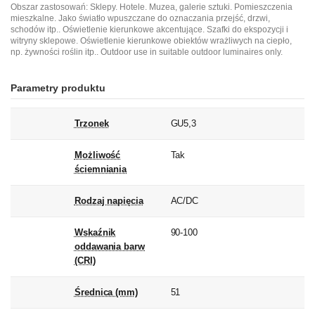
Obszar zastosowań: Sklepy. Hotele. Muzea, galerie sztuki. Pomieszczenia
mieszkalne. Jako światło wpuszczane do oznaczania przejść, drzwi,
schodów itp.. Oświetlenie kierunkowe akcentujące. Szafki do ekspozycji i
witryny sklepowe. Oświetlenie kierunkowe obiektów wrażliwych na ciepło,
np. żywności roślin itp.. Outdoor use in suitable outdoor luminaires only.
Parametry produktu
Trzonek
GU5,3
Możliwość
Tak
ściemniania
Rodzaj napięcia
AC/DC
Wskaźnik
90-100
oddawania barw
(CRI)
Średnica (mm)
51