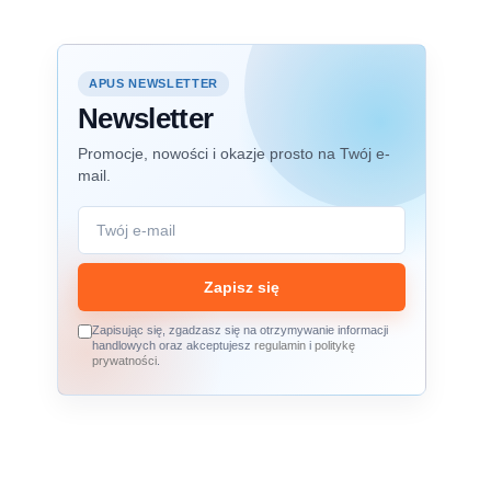
APUS NEWSLETTER
Newsletter
Promocje, nowości i okazje prosto na Twój e-
mail.
Zapisz się
Zapisując się, zgadzasz się na otrzymywanie informacji
handlowych oraz akceptujesz
regulamin
i
politykę
prywatności
.