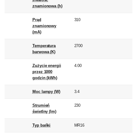
znamionowa (h)
Prąd
310
znamionowy
(mA)
Temperatura
2700
barwowa (K)
Zużycie energii
4.00
przez 1000
godzin (kWh)
Moc lampy (W)
3.4
Strumień
230
świetlny (lm)
Typ bańki
MR16