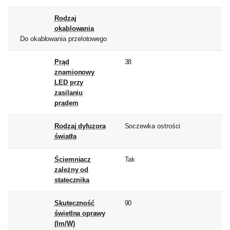
Rodzaj
okablowania
Do okablowania przelotowego
Prąd
38
znamionowy
LED przy
zasilaniu
prądem
Rodzaj dyfuzora
Soczewka ostrości
światła
Ściemniacz
Tak
zależny od
statecznika
Skuteczność
90
świetlna oprawy
(lm/W)