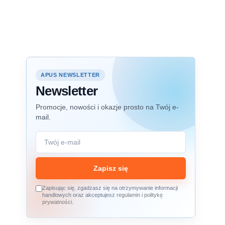
APUS NEWSLETTER
Newsletter
Promocje, nowości i okazje prosto na Twój e-
mail.
Zapisz się
Zapisując się, zgadzasz się na otrzymywanie informacji
handlowych oraz akceptujesz
regulamin
i
politykę
prywatności
.