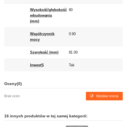
Wysokość/głębokość
60
wbudowania
(mm)
Współczynnik
0.90
mocy
Szerokość (mm)
81.00
InwestS
Tak
Oceny
(0)
Brak ocen
Wystaw ocenę
16 innych produktów w tej samej kategorii: