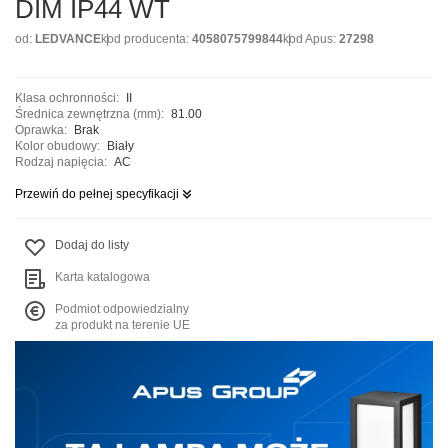
DIM IP44 WT
od:
LEDVANCE
kod producenta:
4058075799844
kod Apus:
27298
Klasa ochronności:
II
Średnica zewnętrzna (mm):
81.00
Oprawka:
Brak
Kolor obudowy:
Biały
Rodzaj napięcia:
AC
Przewiń do pełnej specyfikacji
Dodaj do listy
Karta katalogowa
Podmiot odpowiedzialny
za produkt na terenie UE