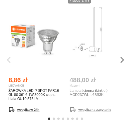
NIEDOSTĘPNY
8,86 zł
488,00 zł
LEDVANCE
Maytoni
ŻARÓWKA LED P SPOT PAR16
Lampa ścienna (kinkiet)
GL 80 36° 6,1W 3000K ciepła
MOD237WL-L6BS3K
biała GU10 575LM
wysyłka w 24h
wysyłka na zapytanie