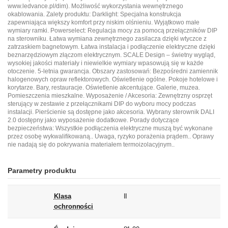
www.ledvance.pl/dim
). Możliwość wykorzystania wewnętrznego
okablowania. Zalety produktu: Darklight: Specjalna konstrukcja
zapewniająca większy komfort przy niskim olśnieniu. Wyjątkowo małe
wymiary ramki. Powerselect: Regulacja mocy za pomocą przełączników DIP
na sterowniku. Łatwa wymiana zewnętrznego zasilacza dzięki wtyczce z
zatrzaskiem bagnetowym. Łatwa instalacja i podłączenie elektryczne dzięki
beznarzędziowym złączom elektrycznym. SCALE Design – świetny wygląd,
wysokiej jakości materiały i niewielkie wymiary wpasowują się w każde
otoczenie. 5-letnia gwarancja. Obszary zastosowań: Bezpośredni zamiennik
halogenowych opraw reflektorowych. Oświetlenie ogólne. Pokoje hotelowe i
korytarze. Bary, restauracje. Oświetlenie akcentujące. Galerie, muzea.
Pomieszczenia mieszkalne. Wyposażenie / Akcesoria: Zewnętrzny osprzęt
sterujący w zestawie z przełącznikami DIP do wyboru mocy podczas
instalacji. Pierścienie są dostępne jako akcesoria. Wybrany sterownik DALI
2.0 dostępny jako wyposażenie dodatkowe. Porady dotyczące
bezpieczeństwa: Wszystkie podłączenia elektryczne muszą być wykonane
przez osobę wykwalifikowaną.. Uwaga, ryzyko porażenia prądem.. Oprawy
nie nadają się do pokrywania materiałem termoizolacyjnym..
Parametry produktu
Klasa
II
ochronności