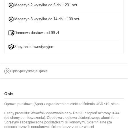
Magazyn 2 wysyłka do
5 dni
: 231 szt.
Magazyn 3 wysyłka do
14 dni
: 139 szt.
Darmowa dostawa od 99 zł
Zapytanie inwestycyjne
Opis
Specyfikacja
Opinie
Opis
Oprawa punktowa (Spot) z ograniczeniem efektu olśnienia UGR<19, stała.
Cechy produktu: Wskaźnik oddawania barw Ra: 90. Stopień ochrony: IP44
(od strony pomieszczenia). Obudowa z odlewu ciśnieniowego aluminium.
Sprężyny zabezpieczone podkładkami silikonowymi. Ściemnialne (za
pomocą licznych popularnych ściemniaczy, zobacz więcej