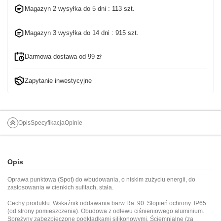
Magazyn 2 wysyłka do
5 dni
: 113 szt.
Magazyn 3 wysyłka do
14 dni
: 915 szt.
Darmowa dostawa od 99 zł
Zapytanie inwestycyjne
Opis
Specyfikacja
Opinie
Opis
Oprawa punktowa (Spot) do wbudowania, o niskim zużyciu energii, do
zastosowania w cienkich sufitach, stała.
Cechy produktu: Wskaźnik oddawania barw Ra: 90. Stopień ochrony: IP65
(od strony pomieszczenia). Obudowa z odlewu ciśnieniowego aluminium.
Sprężyny zabezpieczone podkładkami silikonowymi. Ściemnialne (za