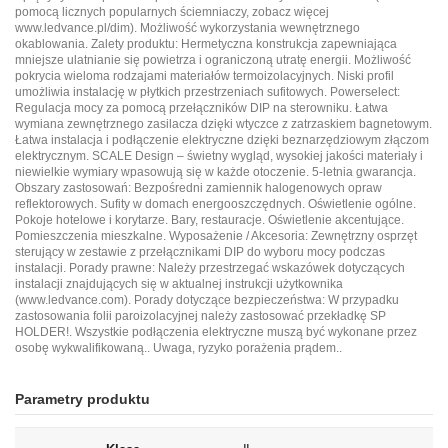
pomocą licznych popularnych ściemniaczy, zobacz więcej
www.ledvance.pl/dim
). Możliwość wykorzystania wewnętrznego
okablowania. Zalety produktu: Hermetyczna konstrukcja zapewniająca
mniejsze ulatnianie się powietrza i ograniczoną utratę energii. Możliwość
pokrycia wieloma rodzajami materiałów termoizolacyjnych. Niski profil
umożliwia instalację w płytkich przestrzeniach sufitowych. Powerselect:
Regulacja mocy za pomocą przełączników DIP na sterowniku. Łatwa
wymiana zewnętrznego zasilacza dzięki wtyczce z zatrzaskiem bagnetowym.
Łatwa instalacja i podłączenie elektryczne dzięki beznarzędziowym złączom
elektrycznym. SCALE Design – świetny wygląd, wysokiej jakości materiały i
niewielkie wymiary wpasowują się w każde otoczenie. 5-letnia gwarancja.
Obszary zastosowań: Bezpośredni zamiennik halogenowych opraw
reflektorowych. Sufity w domach energooszczędnych. Oświetlenie ogólne.
Pokoje hotelowe i korytarze. Bary, restauracje. Oświetlenie akcentujące.
Pomieszczenia mieszkalne. Wyposażenie / Akcesoria: Zewnętrzny osprzęt
sterujący w zestawie z przełącznikami DIP do wyboru mocy podczas
instalacji. Porady prawne: Należy przestrzegać wskazówek dotyczących
instalacji znajdujących się w aktualnej instrukcji użytkownika
(www.ledvance.com). Porady dotyczące bezpieczeństwa: W przypadku
zastosowania folii paroizolacyjnej należy zastosować przekładkę SP
HOLDER!. Wszystkie podłączenia elektryczne muszą być wykonane przez
osobę wykwalifikowaną.. Uwaga, ryzyko porażenia prądem..
Parametry produktu