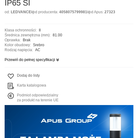
IP65 SI
od:
LEDVANCE
kod producenta:
4058075799981
kod Apus:
27323
Klasa ochronności:
II
Średnica zewnętrzna (mm):
81.00
Oprawka:
Brak
Kolor obudowy:
Srebro
Rodzaj napięcia:
AC
Przewiń do pełnej specyfikacji
Dodaj do listy
Karta katalogowa
Podmiot odpowiedzialny
za produkt na terenie UE