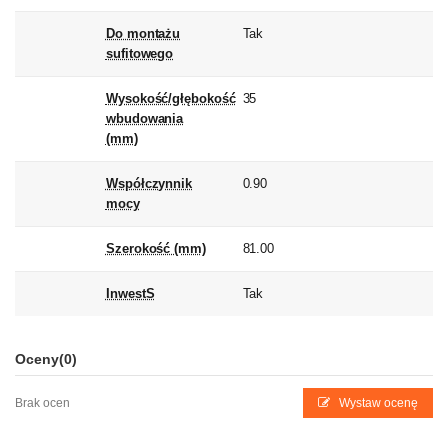
Do montażu
Tak
sufitowego
Wysokość/głębokość
35
wbudowania
(mm)
Współczynnik
0.90
mocy
Szerokość (mm)
81.00
InwestS
Tak
Oceny
(0)
Brak ocen
Wystaw ocenę