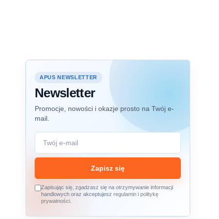
APUS NEWSLETTER
Newsletter
Promocje, nowości i okazje prosto na Twój e-
mail.
Zapisz się
Zapisując się, zgadzasz się na otrzymywanie informacji
handlowych oraz akceptujesz
regulamin
i
politykę
prywatności
.