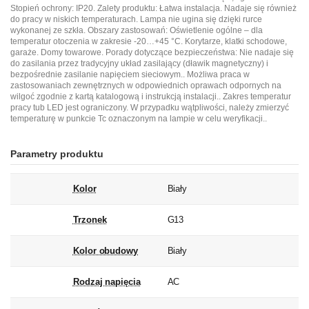
Stopień ochrony: IP20. Zalety produktu: Łatwa instalacja. Nadaje się również
do pracy w niskich temperaturach. Lampa nie ugina się dzięki rurce
wykonanej ze szkła. Obszary zastosowań: Oświetlenie ogólne – dla
temperatur otoczenia w zakresie -20…+45 °C. Korytarze, klatki schodowe,
garaże. Domy towarowe. Porady dotyczące bezpieczeństwa: Nie nadaje się
do zasilania przez tradycyjny układ zasilający (dławik magnetyczny) i
bezpośrednie zasilanie napięciem sieciowym.. Możliwa praca w
zastosowaniach zewnętrznych w odpowiednich oprawach odpornych na
wilgoć zgodnie z kartą katalogową i instrukcją instalacji.. Zakres temperatur
pracy tub LED jest ograniczony. W przypadku wątpliwości, należy zmierzyć
temperaturę w punkcie Tc oznaczonym na lampie w celu weryfikacji..
Parametry produktu
Kolor
Biały
Trzonek
G13
Kolor obudowy
Biały
Rodzaj napięcia
AC