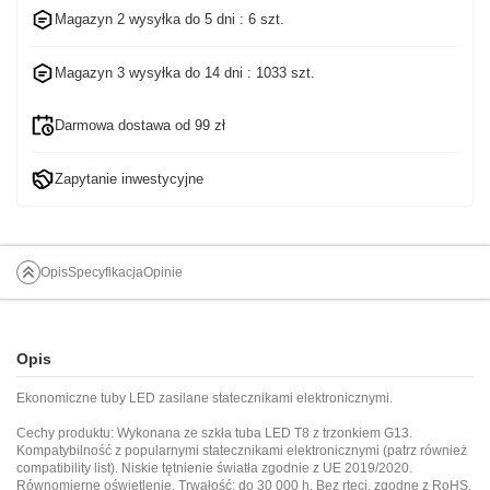
Magazyn 2 wysyłka do
5 dni
: 6 szt.
Magazyn 3 wysyłka do
14 dni
: 1033 szt.
Darmowa dostawa od 99 zł
Zapytanie inwestycyjne
Opis
Specyfikacja
Opinie
Opis
Ekonomiczne tuby LED zasilane statecznikami elektronicznymi.
Cechy produktu: Wykonana ze szkła tuba LED T8 z trzonkiem G13.
Kompatybilność z popularnymi statecznikami elektronicznymi (patrz również
compatibility list
). Niskie tętnienie światła zgodnie z UE 2019/2020.
Równomierne oświetlenie. Trwałość: do 30 000 h. Bez rtęci, zgodne z RoHS.