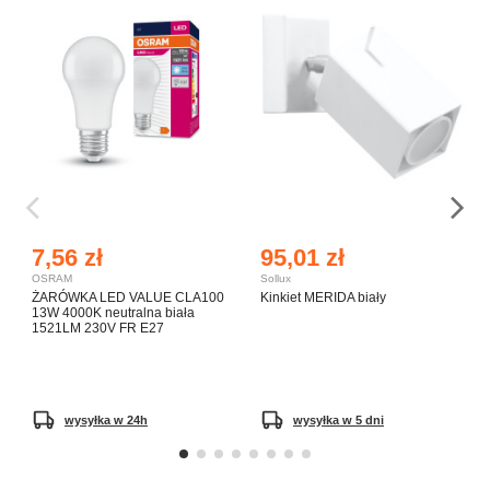
7,56 zł
95,01 zł
OSRAM
Sollux
ŻARÓWKA LED VALUE CLA100
Kinkiet MERIDA biały
13W 4000K neutralna biała
1521LM 230V FR E27
wysyłka w 24h
wysyłka w 5 dni