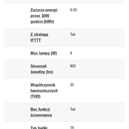
Zużycie energii
9.00
przez 1000
godzin (kWh)
Z obsługą
Tak
IFTTT
Moc lampy (W)
8
Strumień
800
świetlny (lm)
Współczynnik
20
harmonicznych
(THD)
Bez funkcji
Tak
ściemniania
Typ bańki
T8