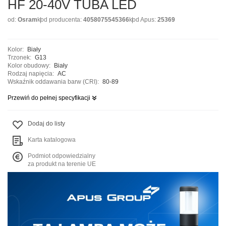
HF 20-40V TUBA LED
od:
Osram
kod producenta:
4058075545366
kod Apus:
25369
Kolor:
Biały
Trzonek:
G13
Kolor obudowy:
Biały
Rodzaj napięcia:
AC
Wskaźnik oddawania barw (CRI):
80-89
Przewiń do pełnej specyfikacji
Dodaj do listy
Karta katalogowa
Podmiot odpowiedzialny
za produkt na terenie UE