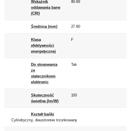
Wskaźnik
80-89
oddawania barw
(CRI)
Średnica (mm)
27.80
Klasa
F
efektywności
energetycznej
Do stosowania
Tak
ze
statecznikiem
elektronic
Skuteczność
100
świetlna (lm/W)
Kształt bańki
Cylindryczny, dwustronnie trzonkowany