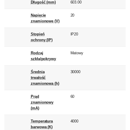
Długość (mm)
603.00
Napięcie
20
znamionowe (V)
Stopień
IP20
ochrony (IP)
Rodzaj
Matowy
szkła/pokrywy
Średnia
30000
trwałość
znamionowa (h)
Prąd
60
znamionowy
(mA)
Temperatura
4000
barwowa (K)