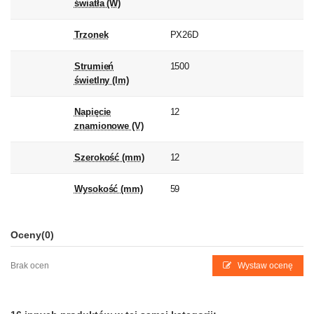
światła (W)
Trzonek
PX26D
Strumień
1500
świetlny (lm)
Napięcie
12
znamionowe (V)
Szerokość (mm)
12
Wysokość (mm)
59
Oceny
(0)
Brak ocen
Wystaw ocenę