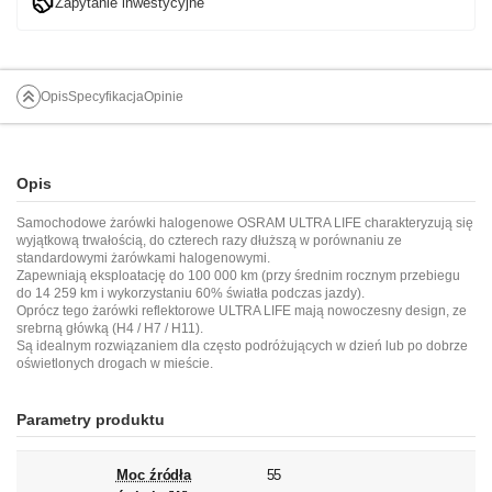
Zapytanie inwestycyjne
Opis
Specyfikacja
Opinie
Opis
Samochodowe żarówki halogenowe OSRAM ULTRA LIFE charakteryzują się
wyjątkową trwałością, do czterech razy dłuższą w porównaniu ze
standardowymi żarówkami halogenowymi.
Zapewniają eksploatację do 100 000 km (przy średnim rocznym przebiegu
do 14 259 km i wykorzystaniu 60% światła podczas jazdy).
Oprócz tego żarówki reflektorowe ULTRA LIFE mają nowoczesny design, ze
srebrną główką (H4 / H7 / H11).
Są idealnym rozwiązaniem dla często podróżujących w dzień lub po dobrze
oświetlonych drogach w mieście.
Parametry produktu
Moc źródła
55