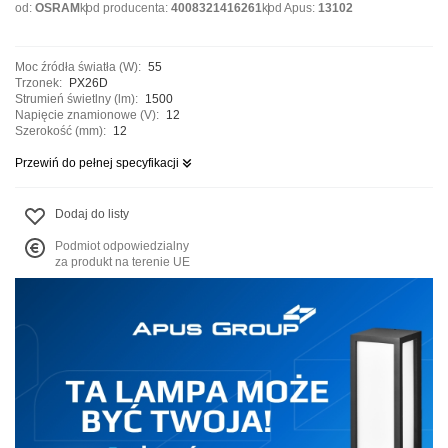
od:
OSRAM
kod producenta:
4008321416261
kod Apus:
13102
Moc źródła światła (W):
55
Trzonek:
PX26D
Strumień świetlny (lm):
1500
Napięcie znamionowe (V):
12
Szerokość (mm):
12
Przewiń do pełnej specyfikacji
Dodaj do listy
Podmiot odpowiedzialny
za produkt na terenie UE