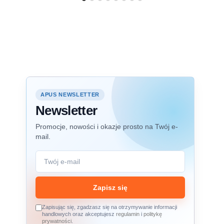
APUS NEWSLETTER
Newsletter
Promocje, nowości i okazje prosto na Twój e-
mail.
Zapisz się
Zapisując się, zgadzasz się na otrzymywanie informacji
handlowych oraz akceptujesz
regulamin
i
politykę
prywatności
.