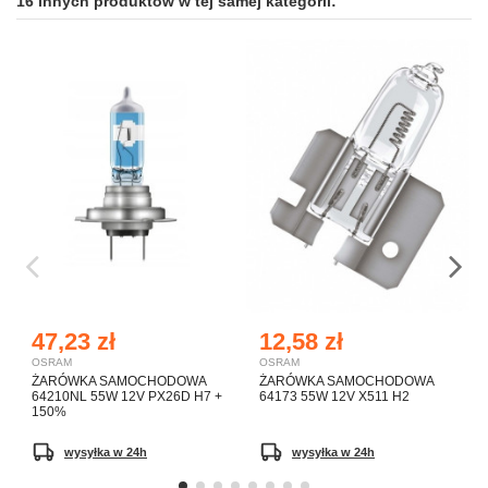
16 innych produktów w tej samej kategorii:
47,23 zł
12,58 zł
OSRAM
OSRAM
ŻARÓWKA SAMOCHODOWA
ŻARÓWKA SAMOCHODOWA
64210NL 55W 12V PX26D H7 +
64173 55W 12V X511 H2
150%
wysyłka w 24h
wysyłka w 24h