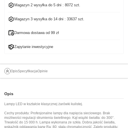
Magazyn 2 wysyłka do
5 dni
: 8072 szt.
Magazyn 3 wysyłka do
14 dni
: 33637 szt.
Darmowa dostawa od 99 zł
Zapytanie inwestycyjne
Opis
Specyfikacja
Opinie
Opis
Lampy LED w kształcie klasycznej żarówki kulistej.
Cechy produktu: Profesjonalne lampy dla napięcia sieciowego. Brak
możliwości regulacji strumienia świetlnego. Kąt wiązki światła: do 300°.
Trwałość do 15 000 h. Lampa wykonana ze szkła. Dobra jakość światła,
wskaźnik oddawania barw Ra: 80; stała chromatyczność. Zalety produktu: