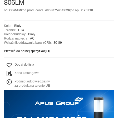
806LM
od:
OSRAM
kod producenta:
4058075434929
kod Apus:
25238
Kolor:
Biały
Trzonek:
E14
Kolor obudowy:
Biały
Rodzaj napięcia:
AC
Wskaźnik oddawania barw (CRI):
80-89
Przewiń do pełnej specyfikacji
Dodaj do listy
Karta katalogowa
Podmiot odpowiedzialny
za produkt na terenie UE