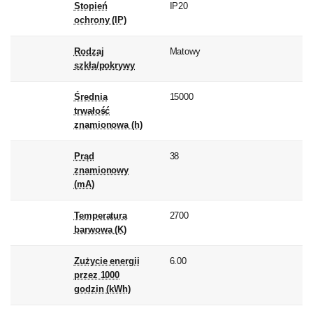
Stopień
IP20
ochrony (IP)
Rodzaj
Matowy
szkła/pokrywy
Średnia
15000
trwałość
znamionowa (h)
Prąd
38
znamionowy
(mA)
Temperatura
2700
barwowa (K)
Zużycie energii
6.00
przez 1000
godzin (kWh)