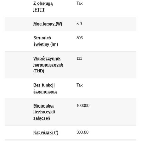
Z obsługą
Tak
IFTTT
Moc lampy (W)
5.9
Strumień
806
świetlny (lm)
Współczynnik
111
harmonicznych
(THD)
Bez funkcji
Tak
ściemniania
Minimalna
100000
liczba cykli
załączeń
Kąt wiązki (°)
300.00