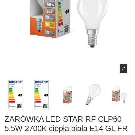
Żarówki LED S14s/S14d
Girlandy
Oprawy awaryjne i ewakuacyjne
Taśmy LED RGB - RGBW
Lampy wyładowcze
Lampy solarne
Oprawy przemysłowe High Bay
Akcesoria do taśm LED
Żarówki dekoracyjne LED
Oprawy liniowe
Akcesoria
ŻARÓWKA LED STAR RF CLP60
5,5W 2700K ciepła biała E14 GL FR