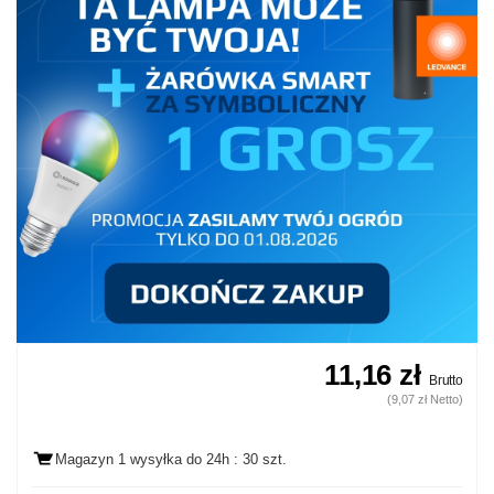
11,16 zł
Brutto
(9,07 zł Netto)
Magazyn 1 wysyłka
do 24h
: 30 szt.