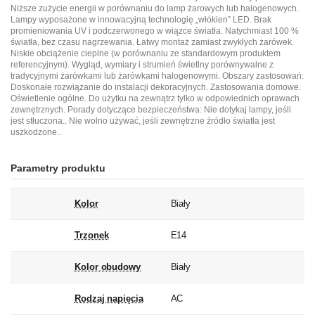
Niższe zużycie energii w porównaniu do lamp żarowych lub halogenowych.
Lampy wyposażone w innowacyjną technologię „włókien” LED. Brak
promieniowania UV i podczerwonego w wiązce światła. Natychmiast 100 %
światła, bez czasu nagrzewania. Łatwy montaż zamiast zwykłych żarówek.
Niskie obciążenie cieplne (w porównaniu ze standardowym produktem
referencyjnym). Wygląd, wymiary i strumień świetlny porównywalne z
tradycyjnymi żarówkami lub żarówkami halogenowymi. Obszary zastosowań:
Doskonałe rozwiązanie do instalacji dekoracyjnych. Zastosowania domowe.
Oświetlenie ogólne. Do użytku na zewnątrz tylko w odpowiednich oprawach
zewnętrznych. Porady dotyczące bezpieczeństwa: Nie dotykaj lampy, jeśli
jest stłuczona.. Nie wolno używać, jeśli zewnętrzne źródło światła jest
uszkodzone..
Parametry produktu
Kolor
Biały
Trzonek
E14
Kolor obudowy
Biały
Rodzaj napięcia
AC