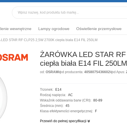
lenie wewnętrzne
Lampy ogrodowe
Oświetlenie przemysłowe
ED STAR RF CLP25 2,5W 2700K ciepła biała E14 FIL 250LM
ŻARÓWKA LED STAR RF 
ciepła biała E14 FIL 250L
od:
OSRAM
kod producenta:
4058075436602
kod Apus:
Trzonek:
E14
Rodzaj napięcia:
AC
Wskaźnik oddawania barw (CRI):
80-89
Średnica (mm):
45
Klasa efektywności energetycznej:
F
Przewiń do pełnej specyfikacji