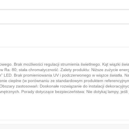
iowego. Brak możliwości regulacji strumienia świetlnego. Kąt wiązki ś
rw Ra: 80; stała chromatyczność. Zalety produktu: Niższe zużycie ene
” LED. Brak promieniowania UV i podczerwonego w wiązce światła. Na
enie cieplne (w porównaniu ze standardowym produktem referencyjnym
Obszary zastosowań: Doskonałe rozwiązanie do instalacji dekoracyjny
trznych. Porady dotyczące bezpieczeństwa: Nie dotykaj lampy, jeśli j