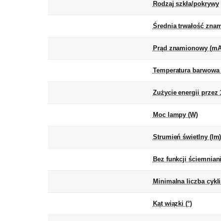
Rodzaj szkła/pokrywy
Średnia trwałość zna
Prąd znamionowy (mA
Temperatura barwowa 
Zużycie energii przez
Moc lampy (W)
Strumień świetlny (lm
Bez funkcji ściemnian
Minimalna liczba cykl
Kąt wiązki (°)