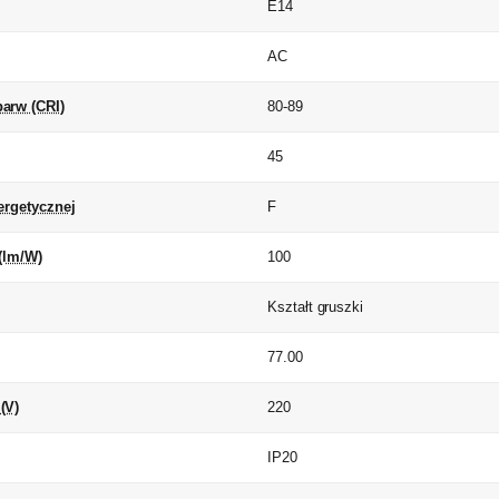
E14
AC
arw (CRI)
80-89
45
ergetycznej
F
(lm/W)
100
Kształt gruszki
77.00
(V)
220
IP20