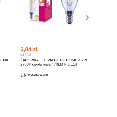
6,84 zł
10,65 zł
OSRAM
OSRAM
700K
ŻARÓWKA LED VALUE RF CLB40 4,2W
ŻARÓWKA L
2700K ciepła biała 470LM FIL E14
DIM 2,8W 27
250LM
wysyłka w 24h
wysyłka w