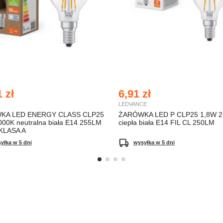
 zł
6,91 zł
LEDVANCE
KA LED ENERGY CLASS CLP25
ŻARÓWKA LED P CLP25 1,8W 2
00K neutralna biała E14 255LM
ciepła biała E14 FIL CL 250LM
 KLASA A
yłka w 5 dni
wysyłka w 5 dni