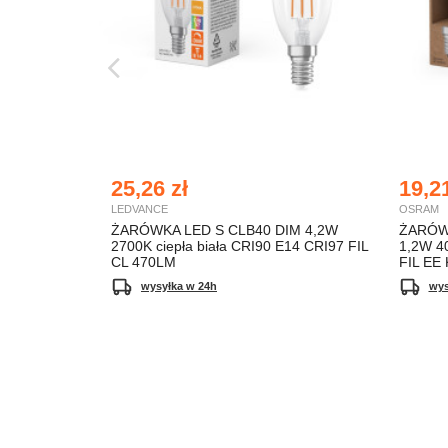
25,26 zł
19,21
LEDVANCE
OSRAM
ŻARÓWKA LED S CLB40 DIM 4,2W
ŻARÓW
2700K ciepła biała CRI90 E14 CRI97 FIL
1,2W 40
CL 470LM
FIL EE
wysyłka w 24h
wys