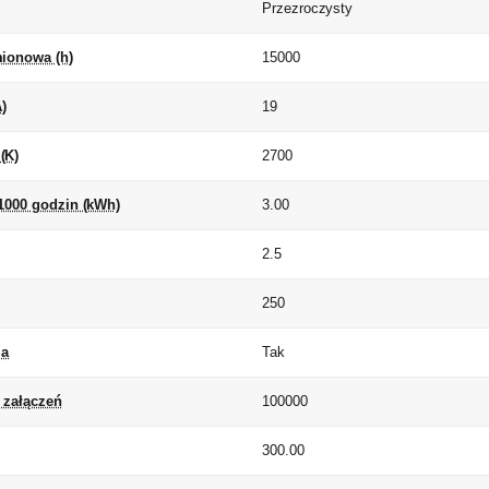
Przezroczysty
mionowa (h)
15000
)
19
(K)
2700
 1000 godzin (kWh)
3.00
2.5
)
250
ia
Tak
i załączeń
100000
300.00