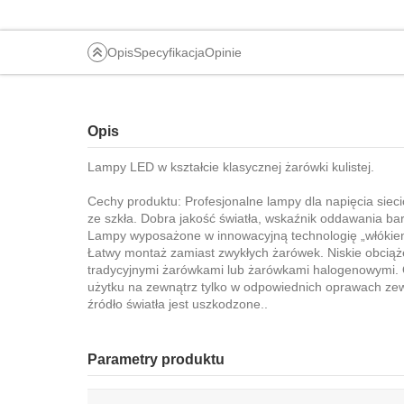
Opis
Specyfikacja
Opinie
Opis
Lampy LED w kształcie klasycznej żarówki kulistej.
Cechy produktu: Profesjonalne lampy dla napięcia siec
ze szkła. Dobra jakość światła, wskaźnik oddawania ba
Lampy wyposażone w innowacyjną technologię „włókien
Łatwy montaż zamiast zwykłych żarówek. Niskie obciąż
tradycyjnymi żarówkami lub żarówkami halogenowymi. 
użytku na zewnątrz tylko w odpowiednich oprawach zewnę
źródło światła jest uszkodzone..
Parametry produktu