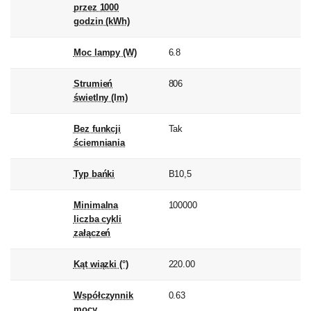
przez 1000
godzin (kWh)
Moc lampy (W)
6.8
Strumień
806
świetlny (lm)
Bez funkcji
Tak
ściemniania
Typ bańki
B10,5
Minimalna
100000
liczba cykli
załączeń
Kąt wiązki (°)
220.00
Współczynnik
0.63
mocy