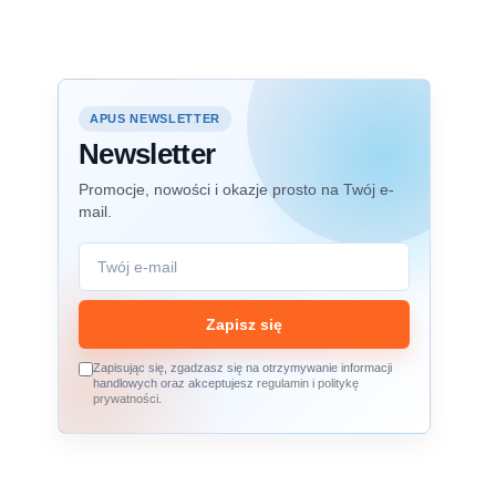
APUS NEWSLETTER
Newsletter
Promocje, nowości i okazje prosto na Twój e-
mail.
Zapisz się
Zapisując się, zgadzasz się na otrzymywanie informacji
handlowych oraz akceptujesz
regulamin
i
politykę
prywatności
.