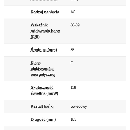
Rodzaj napięcia
AC
Wskaźnik
80-89
oddawania barw
(CRI)
Średnica (mm)
35
Klasa
F
efektywności
energetycznej
Skuteczność
118
świetlna (lm/W)
Kształt bańki
Świecowy
Długość (mm)
103