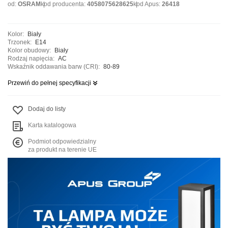
od:
OSRAM
kod producenta:
4058075628625
kod Apus:
26418
Kolor:
Biały
Trzonek:
E14
Kolor obudowy:
Biały
Rodzaj napięcia:
AC
Wskaźnik oddawania barw (CRI):
80-89
Przewiń do pełnej specyfikacji
Dodaj do listy
Karta katalogowa
Podmiot odpowiedzialny
za produkt na terenie UE