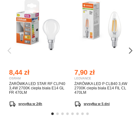
8,44 zł
7,90 zł
OSRAM
LEDVANCE
ŻARÓWKA LED STAR RF CLP40
ŻARÓWKA LED P CLB40 3,4W
3,4W 2700K ciepła biała E14 GL
2700K ciepła biała E14 FIL CL
FR 470LM
470LM
wysyłka w 24h
wysyłka w 5 dni