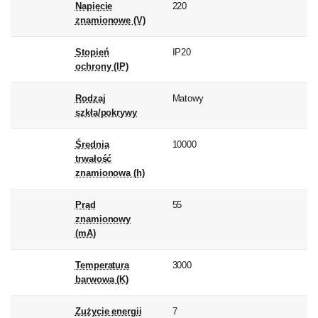
Napięcie
220
znamionowe (V)
Stopień
IP20
ochrony (IP)
Rodzaj
Matowy
szkła/pokrywy
Średnia
10000
trwałość
znamionowa (h)
Prąd
55
znamionowy
(mA)
Temperatura
3000
barwowa (K)
Zużycie energii
7