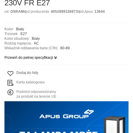
230V FR E27
od:
OSRAM
kod producenta:
4052899326873
kod Apus:
13644
Kolor:
Biały
Trzonek:
E27
Kolor obudowy:
Biały
Rodzaj napięcia:
AC
Wskaźnik oddawania barw (CRI):
80-89
Przewiń do pełnej specyfikacji
Dodaj do listy
Karta katalogowa
Podmiot odpowiedzialny
za produkt na terenie UE