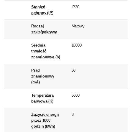
Stopień
IP20
ochrony (IP)
Rodzaj
Matowy
szkła/pokrywy
Średnia
10000
trwałość
znamionowa (h)
Prąd
60
znamionowy
(mA)
Temperatura
6500
barwowa (K)
Zużycie energii
8
przez 1000
godzin (kWh)