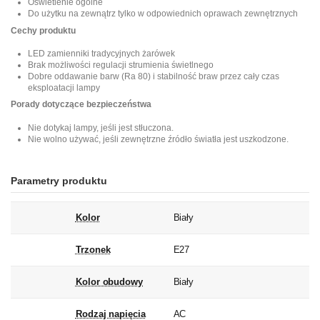
Oświetlenie ogólne
Do użytku na zewnątrz tylko w odpowiednich oprawach zewnętrznych
Cechy produktu
LED zamienniki tradycyjnych żarówek
Brak możliwości regulacji strumienia świetlnego
Dobre oddawanie barw (Ra 80) i stabilność braw przez cały czas
eksploatacji lampy
Porady dotyczące bezpieczeństwa
Nie dotykaj lampy, jeśli jest stłuczona.
Nie wolno używać, jeśli zewnętrzne źródło światła jest uszkodzone.
Parametry produktu
Kolor
Biały
Trzonek
E27
Kolor obudowy
Biały
Rodzaj napięcia
AC