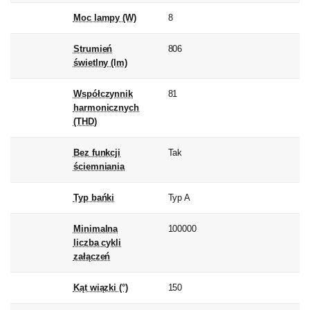
Moc lampy (W)
8
Strumień
806
świetlny (lm)
Współczynnik
81
harmonicznych
(THD)
Bez funkcji
Tak
ściemniania
Typ bańki
Typ A
Minimalna
100000
liczba cykli
załączeń
Kąt wiązki (°)
150