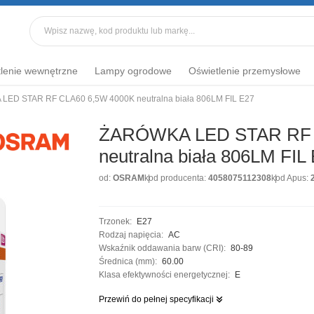
lenie wewnętrzne
Lampy ogrodowe
Oświetlenie przemysłowe
ED STAR RF CLA60 6,5W 4000K neutralna biała 806LM FIL E27
ŻARÓWKA LED STAR RF 
neutralna biała 806LM FIL
od:
OSRAM
kod producenta:
4058075112308
kod Apus:
Trzonek:
E27
Rodzaj napięcia:
AC
Wskaźnik oddawania barw (CRI):
80-89
Średnica (mm):
60.00
Klasa efektywności energetycznej:
E
Przewiń do pełnej specyfikacji