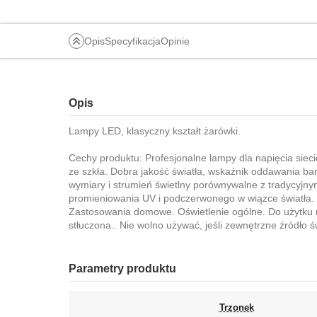
Opis
Specyfikacja
Opinie
Opis
Lampy LED, klasyczny kształt żarówki.
Cechy produktu: Profesjonalne lampy dla napięcia siec
ze szkła. Dobra jakość światła, wskaźnik oddawania b
wymiary i strumień świetlny porównywalne z tradycyjn
promieniowania UV i podczerwonego w wiązce światła. 
Zastosowania domowe. Oświetlenie ogólne. Do użytku n
stłuczona.. Nie wolno używać, jeśli zewnętrzne źródło ś
Parametry produktu
Trzonek