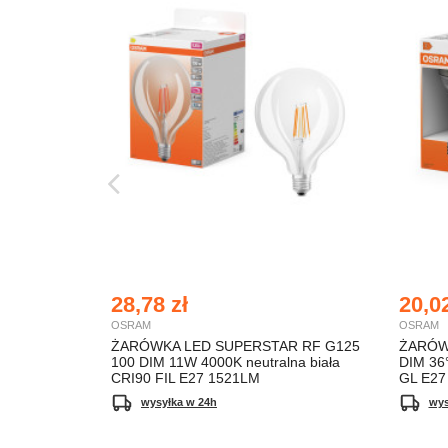
28,78 zł
20,02
OSRAM
OSRAM
ŻARÓWKA LED SUPERSTAR RF G125
ŻARÓW
100 DIM 11W 4000K neutralna biała
DIM 36°
CRI90 FIL E27 1521LM
GL E27
wysyłka w 24h
wys