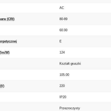
AC
arw (CRI)
80-89
60.00
ergetycznej
E
(lm/W)
124
Kształt gruszki
105.00
(V)
220
IP20
Przezroczysty