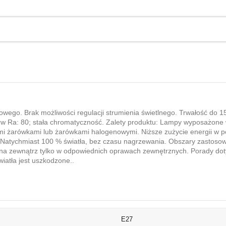
iowego. Brak możliwości regulacji strumienia świetlnego. Trwałość do 
arw Ra: 80; stała chromatyczność. Zalety produktu: Lampy wyposażone 
ymi żarówkami lub żarówkami halogenowymi. Niższe zużycie energii w
Natychmiast 100 % światła, bez czasu nagrzewania. Obszary zastosowa
a zewnątrz tylko w odpowiednich oprawach zewnętrznych. Porady dotycz
wiatła jest uszkodzone..
E27