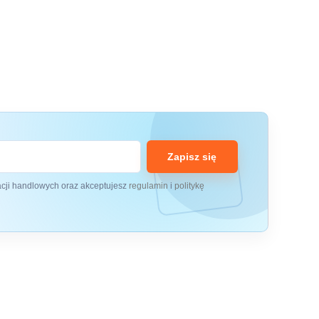
Zapisz się
acji handlowych oraz akceptujesz
regulamin
i
politykę