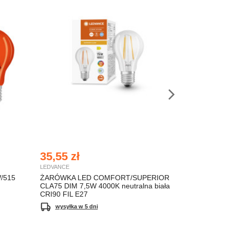
35,55 zł
65,53 zł
LEDVANCE
LEDVANCE
/515
ŻARÓWKA LED COMFORT/SUPERIOR
ŻARÓWKA LE
CLA75 DIM 7,5W 4000K neutralna biała
120 30° DIM 
CRI90 FIL E27
CRI90 E27 
wysyłka w 5 dni
wysyłka w