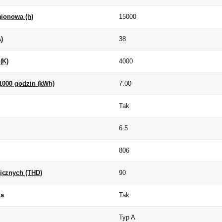
mionowa (h)
15000
)
38
(K)
4000
 1000 godzin (kWh)
7.00
Tak
6.5
)
806
icznych (THD)
90
ia
Tak
Typ A