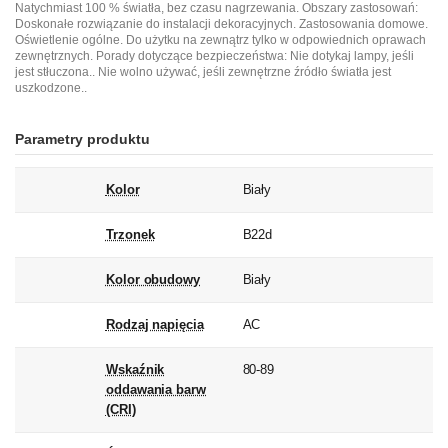
Natychmiast 100 % światła, bez czasu nagrzewania. Obszary zastosowań:
Doskonałe rozwiązanie do instalacji dekoracyjnych. Zastosowania domowe.
Oświetlenie ogólne. Do użytku na zewnątrz tylko w odpowiednich oprawach
zewnętrznych. Porady dotyczące bezpieczeństwa: Nie dotykaj lampy, jeśli
jest stłuczona.. Nie wolno używać, jeśli zewnętrzne źródło światła jest
uszkodzone..
Parametry produktu
Kolor
Biały
Trzonek
B22d
Kolor obudowy
Biały
Rodzaj napięcia
AC
Wskaźnik
80-89
oddawania barw
(CRI)