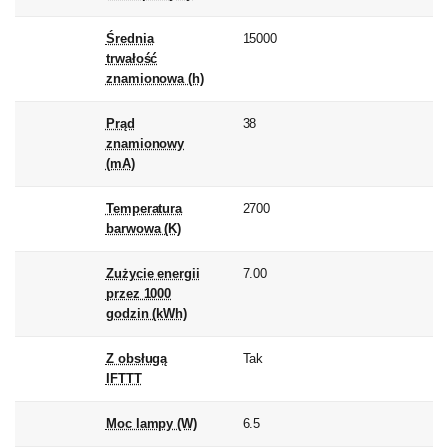
Średnia
15000
trwałość
znamionowa (h)
Prąd
38
znamionowy
(mA)
Temperatura
2700
barwowa (K)
Zużycie energii
7.00
przez 1000
godzin (kWh)
Z obsługą
Tak
IFTTT
Moc lampy (W)
6.5