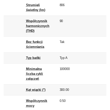
Strumień
806
świetlny (lm)
Współczynnik
90
harmonicznych
(THD)
Bez funkcji
Tak
ściemniania
Typ bańki
Typ A
Minimalna
100000
liczba cykli
załączeń
Kąt wiązki (°)
300.00
Współczynnik
0.50
mocy