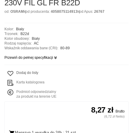
230V FIL GL FR B22D
od:
OSRAM
kod producenta:
4058075114913
kod Apus:
26767
Kolor:
Biały
Trzonek:
B22d
Kolor obudowy:
Biały
Rodzaj napięcia:
AC
Wskaźnik oddawania barw (CRI):
80-89
Przewiń do pełnej specyfikacji
Dodaj do listy
Karta katalogowa
Podmiot odpowiedzialny
za produkt na terenie UE
8,27 zł
Brutto
(6,72 zł Netto)
Magazyn 1 wysyłka
do 24h
: 21 szt.