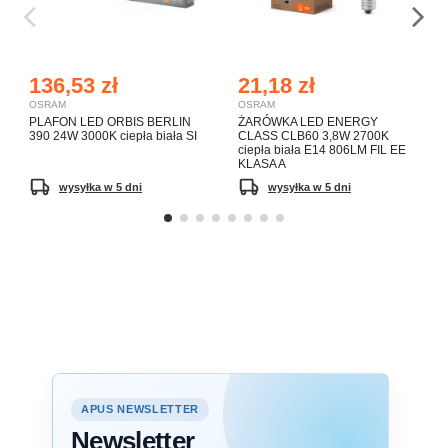
136,53 zł
21,18 zł
OSRAM
OSRAM
PLAFON LED ORBIS BERLIN
ŻARÓWKA LED ENERGY
390 24W 3000K ciepła biała SI
CLASS CLB60 3,8W 2700K
ciepła biała E14 806LM FIL EE
KLASA A
wysyłka w 5 dni
wysyłka w 5 dni
APUS NEWSLETTER
Newsletter