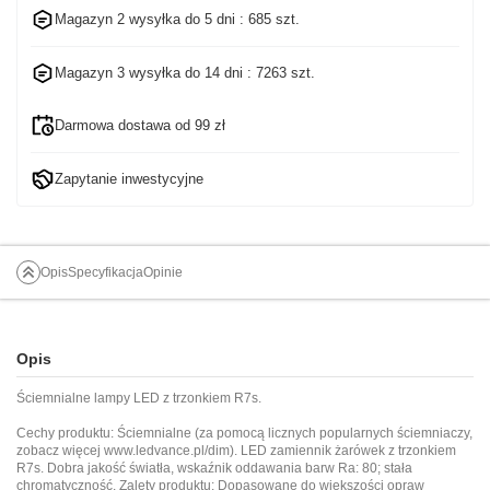
Magazyn 2 wysyłka do
5 dni
: 685 szt.
Magazyn 3 wysyłka do
14 dni
: 7263 szt.
Darmowa dostawa od 99 zł
Zapytanie inwestycyjne
Opis
Specyfikacja
Opinie
Opis
Ściemnialne lampy LED z trzonkiem R7s.
Cechy produktu: Ściemnialne (za pomocą licznych popularnych ściemniaczy,
zobacz więcej
www.ledvance.pl/dim
). LED zamiennik żarówek z trzonkiem
R7s. Dobra jakość światła, wskaźnik oddawania barw Ra: 80; stała
chromatyczność. Zalety produktu: Dopasowane do większości opraw