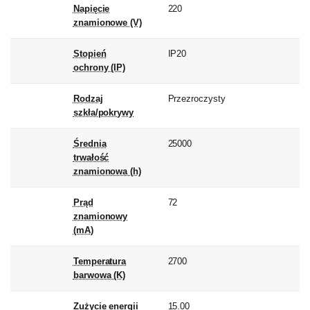
Napięcie
220
znamionowe (V)
Stopień
IP20
ochrony (IP)
Rodzaj
Przezroczysty
szkła/pokrywy
Średnia
25000
trwałość
znamionowa (h)
Prąd
72
znamionowy
(mA)
Temperatura
2700
barwowa (K)
Zużycie energii
15.00