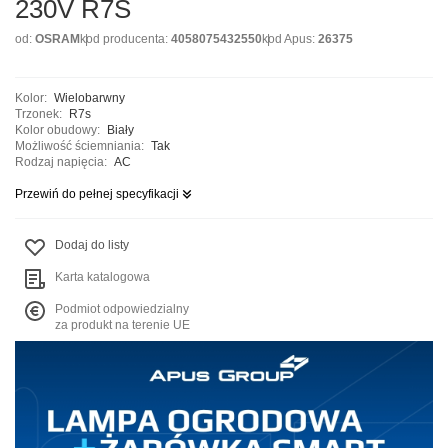
230V R7S
od:
OSRAM
kod producenta:
4058075432550
kod Apus:
26375
Kolor:
Wielobarwny
Trzonek:
R7s
Kolor obudowy:
Biały
Możliwość ściemniania:
Tak
Rodzaj napięcia:
AC
Przewiń do pełnej specyfikacji
Dodaj do listy
Karta katalogowa
Podmiot odpowiedzialny
za produkt na terenie UE