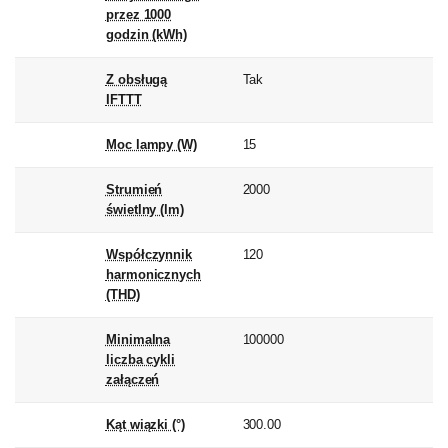
przez 1000
godzin (kWh)
Z obsługą
Tak
IFTTT
Moc lampy (W)
15
Strumień
2000
świetlny (lm)
Współczynnik
120
harmonicznych
(THD)
Minimalna
100000
liczba cykli
załączeń
Kąt wiązki (°)
300.00