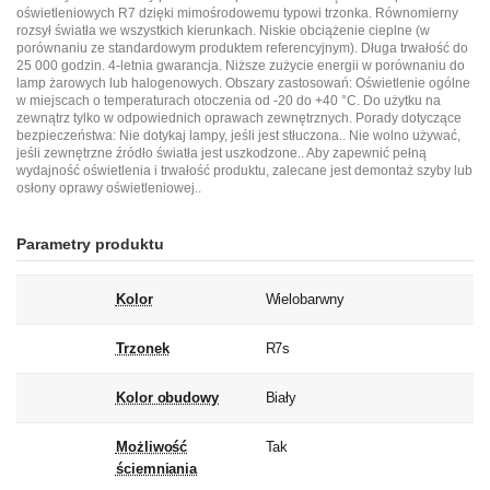
oświetleniowych R7 dzięki mimośrodowemu typowi trzonka. Równomierny
rozsył światła we wszystkich kierunkach. Niskie obciążenie cieplne (w
porównaniu ze standardowym produktem referencyjnym). Długa trwałość do
25 000 godzin. 4-letnia gwarancja. Niższe zużycie energii w porównaniu do
lamp żarowych lub halogenowych. Obszary zastosowań: Oświetlenie ogólne
w miejscach o temperaturach otoczenia od -20 do +40 °C. Do użytku na
zewnątrz tylko w odpowiednich oprawach zewnętrznych. Porady dotyczące
bezpieczeństwa: Nie dotykaj lampy, jeśli jest stłuczona.. Nie wolno używać,
jeśli zewnętrzne źródło światła jest uszkodzone.. Aby zapewnić pełną
wydajność oświetlenia i trwałość produktu, zalecane jest demontaż szyby lub
osłony oprawy oświetleniowej..
Parametry produktu
Kolor
Wielobarwny
Trzonek
R7s
Kolor obudowy
Biały
Możliwość
Tak
ściemniania