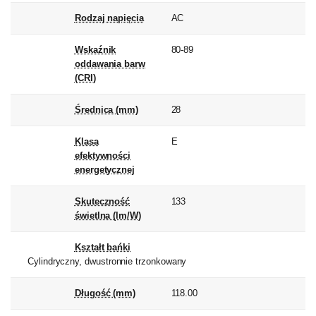
Rodzaj napięcia
AC
Wskaźnik
80-89
oddawania barw
(CRI)
Średnica (mm)
28
Klasa
E
efektywności
energetycznej
Skuteczność
133
świetlna (lm/W)
Kształt bańki
Cylindryczny, dwustronnie trzonkowany
Długość (mm)
118.00